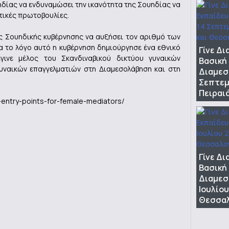
ηδίας να ενδυναμώσει την ικανότητα της Σουηδίας να
τικές πρωτοβουλίες.
ης Σουηδικής κυβέρνησης να αυξήσει τον αριθμό των
ια το λόγο αυτό η κυβέρνηση δημιούργησε ένα εθνικό
Γίνε Δ
γινε μέλος του Σκανδιναβικού δικτύου γυναικών
Βασική
υναικών επαγγελματιών στη Διαμεσολάβηση και στη
Διαμεσ
Σεπτεμ
Πειραι
g-entry-points-for-female-mediators/
Γίνε Δ
Βασική
Διαμεσ
Ιουλίου
Θεσσαλ