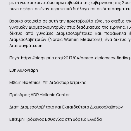
με τη νέα και καινοτόμο πρωτοβουλία της κυβέρνησης της Σου
συνεισφέρει σε έναν περιεκτικό διάλογο και σε διαπραγματευ
Βασικό στοιχείο σε αυτή την πρωτοβουλία είναι το σχέδιο τ
γυναικών Διαμεσολαβητριών στις διαδικασίες της ειρήνης. Γ
δίκτυο από γυναίκες Διαμεσολαβήτριες και παράλληλα έ
Διαμεσολαβητριών (Nordic Women Mediators), ένα δίκτυο γ
Διαπραγμάτευση.
Πηγή: https://blogs.prio.org/2017/04/peace-diplomacy-findin
Εύη Αυλογιάρη
MSc in Bioethics, Υπ. Διδάκτωρ Ιατρικής
Πρόεδρος ADR Hellenic Center
Διαπ. Διαμεσολαβήτρια και Εκπαιδεύτρια Διαμεσολαβητών
Eπίτιμη Πρόξενος Εσθονίας στη Βόρεια Ελλάδα