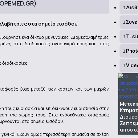
 (OPEMED.GR)
Διεθ
Συνε
σολαβήτριες στα σημεία εισόδου
Τι ε
μιούργησε ένα δίκτυο με γυναίκες Διαμεσολαβήτριες
ρήνη, στις διαδικασίες ανασυγκρότησης και στις
Photo
ς διαδικασίες;
Vide
διαφορές βίας μεταξύ των κρατών και των μικρών
Μετεκπ
κή τους κυριαρχία και επιδεικνύουν ευαισθησία στην
Κτηματ
εση της χώρας τους. Στις ενδοεθνικές διαφορές
Διαμεσ
υργούνται στα σημεία εισόδου.
Σεπτεμ
αποστ
 γενικά. Έχουν όμως περισσότερη σημασία σε σχέση