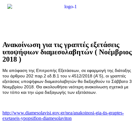
Ανακοίνωση για τις γραπτές εξετάσεις
υποψήφιων διαμεσολαβητών ( Νοέμβριος
2018 )
Με απόφαση της Επιτροπής Εξετάσεων, σε εφαρμογή της διάταξης
του άρθρου 202 παρ.2 εδ.Β.1 του ν.4512/2018 (Α’ 5), οι γραπτές
εξετάσεις υποψήφιων διαμεσολαβητών θα διεξαχθούν το Σάββατο 3
Νοεμβρίου 2018. Θα ακολουθήσει νεότερη ανακοίνωση σχετικά με
τον τόπο και την ώρα διεξαγωγής των εξετάσεων.
http://www.diamesolavisi.gov.gr/nea/anakoinosi-gia-tis-graptes-
exetaseis-ypopsifion-diamesolaviton