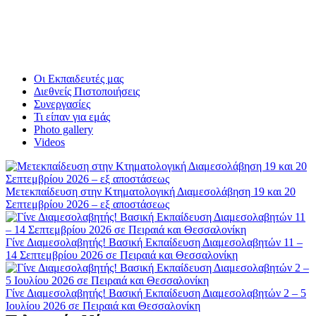
Οι Εκπαιδευτές μας
Διεθνείς Πιστοποιήσεις
Συνεργασίες
Τι είπαν για εμάς
Photo gallery
Videos
Μετεκπαίδευση στην Κτηματολογική Διαμεσολάβηση 19 και 20
Σεπτεμβρίου 2026 – εξ αποστάσεως
Γίνε Διαμεσολαβητής! Βασική Εκπαίδευση Διαμεσολαβητών 11 –
14 Σεπτεμβρίου 2026 σε Πειραιά και Θεσσαλονίκη
Γίνε Διαμεσολαβητής! Βασική Εκπαίδευση Διαμεσολαβητών 2 – 5
Ιουλίου 2026 σε Πειραιά και Θεσσαλονίκη