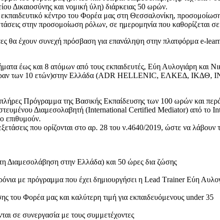
είου Δικαιοσύνης και νομική ύλη) διάρκειας 50 ωρών.
εκπαιδευτικό κέντρο του Φορέα μας στη Θεσσαλονίκη, προσομοίωσ
ετάσεις στην προσομοίωση ρόλων, σε ημερομηνία που καθορίζεται σε
τες θα έχουν συνεχή πρόσβαση για επανάληψη στην πλατφόρμα e-learn
ματα έως και 8 ατόμων από τους εκπαιδευτές, Εύη Αυλογιάρη και Νι
(πέραν των 10 ετών)στην Ελλάδα (ADR HELLENIC, ΕΛΚΕΔ, ΙΚΔΘ, ΙΝ
πλήρες Πρόγραμμα της Βασικής Εκπαίδευσης των 100 ωρών και περάσ
υμένου Διαμεσολαβητή (International Certified Mediator) από το Inte
ο επιθυμούν.
εξετάσεις που ορίζονται στο αρ. 28 του ν.4640/2019, ώστε να λάβουν
 στη Διαμεσολάβηση στην Ελλάδα) και 50 ώρες δια ζώσης
χρόνια με πρόγραμμα που έχει δημιουργήσει η Lead Τrainer Εύη Αυλο
ς του Φορέα μας και καλύτερη τιμή για εκπαιδευόμενους under 35
νται σε συνεργασία με τους συμμετέχοντες