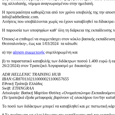
της αλλοδαπής, νόμιμα αναγνωρισμένου στην ημεδαπή.
Η προτεραιότητα καθορίζεται από τον χρόνο υποβολής της την αποσ
info@adrhellenic.com.
Αιτήσεις που υποβάλλονται χωρίς να έχουν καταβληθεί τα δίδακτρα
Η παρουσία των υποψηφίων καθ’ όλη τη διάρκεια της εκπαίδευσης 
Όποιος/-α επιθυμεί να συμμετάσχει στον κύκλο βασικής εκπαίδευσ
Θεσσαλονίκη», έως και 1/03/2024 τα κάτωθι:
α) την
αίτηση συμμετοχής
συμπληρωμένη και
β) το παραστατικό καταβολής των διδάκτρων ποσού 1.400 ευρώ ή ear
26/2/2024)
στον Τραπεζικό Λογαριασμό με δικαιούχο:
ADR HELLENIC TRAINING HUB
ΙΒΑΝ:GR8701102110000021100657655
Εθνική Τράπεζα Ελλάδος
Swift: ETHNGRAA
Αιτιολογία: Βασική Μαρτίου Θεσ/κη «Ονοματεπώνυμο Εκπαιδευόμεν
(Τα τραπεζικά έξοδα μεταφοράς βαρύνουν εξ ολοκλήρου τον/την κατα
Το ποσό των διδάκτρων μπορεί να καταβληθεί και με πιστωτική κάρτα
* Σε περίπτωση μη ολοκλήρωσης της εκπαίδευσης από τον εκπαιδευ