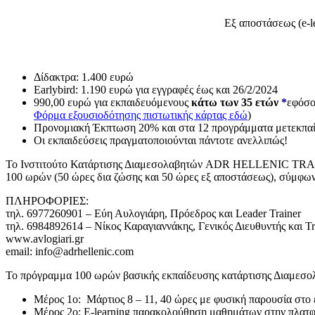
Εξ αποστάσεως (e-l
Δίδακτρα: 1.400 ευρώ
Εarlybird: 1.190 ευρώ για εγγραφές έως και 26/2/2024
990,00 ευρώ για εκπαιδευόμενους
κάτω των 35 ετών
*
εφόσο
Φόρμα εξουσιοδότησης πιστωτικής κάρτας εδώ
)
Προνομιακή Έκπτωση 20% και στα 12 προγράμματα μετεκπαίδε
Οι εκπαιδεύσεις πραγματοποιούνται πάντοτε ανελλιπώς!
Το Ινστιτούτο Κατάρτισης Διαμεσολαβητών ADR HELLENIC TRAIN
100 ωρών (50 ώρες δια ζώσης και 50 ώρες εξ αποστάσεως), σύμφω
ΠΛΗΡΟΦΟΡΙΕΣ:
τηλ. 6977260901 – Εύη Αυλογιάρη, Πρόεδρος και Leader Trainer
τηλ. 6984892614 – Νίκος Καραγιαννάκης, Γενικός Διευθυντής και Tr
www.avlogiari.gr
email: info@adrhellenic.com
Το πρόγραμμα 100 ωρών βασικής εκπαίδευσης κατάρτισης Διαμεσολ
Μέρος 1ο: Μάρτιος 8 – 11, 40 ώρες με φυσική παρουσία στο
Μέρος 2ο: E-learning παρακολούθηση μαθημάτων στην πλατφ