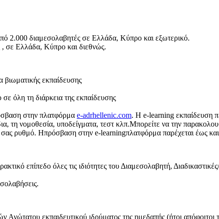
από 2.000 διαμεσολαβητές σε Ελλάδα, Κύπρο και εξωτερικό.
 , σε Ελλάδα, Κύπρο και διεθνώς.
α βιωματικής εκπαίδευσης
 σε όλη τη διάρκεια της εκπαίδευσης
ρόσβαση στην πλατφόρμα
e-adrhellenic.com
. Η e-learning εκπαίδευση 
ια, τη νομοθεσία, υποδείγματα, τεστ κλπ.Μπορείτε να την παρακολου
 σας ρυθμό. Hπρόσβαση στην e-learningπλατφόρμα παρέχεται έως και τ
ρακτικό επίπεδο όλες τις ιδιότητες του Διαμεσολαβητή, Διαδικαστικές
εσολαβήσεις.
ν Ανώτατου εκπαιδευτικού ιδρύματος της ημεδαπής (ήτοι απόφοιτοι 