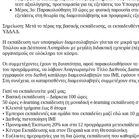
τεστ αξιολόγησης, προετοιμασία για τις εξετάσεις του Υπουργ
Μέρος 3ο: Παρακολούθηση 10 ώρες με φυσική παρουσία στο 
εξετάσεις στη θεωρία της διαμεσολάβησης και προφορικές εξ
Σημείωση: Μετά το πέρας της βασικής εκπαίδευσης, οι εκπαιδευθέν
ΥΔΔΑΔ.
Η εκπαίδευση των υποψηφίων διαμεσολαβητών γίνεται σε μικρά τμή
Τσώλου και Δέσποινα Λυπηρίδου με μεγάλη διδακτική εμπειρία 
οργανισμούς σε ολόκληρο τον κόσμο.
Οι συμμετέχοντες έχουν τη δυνατότητα, αφού παρακολουθήσουν το 
του προγράμματος, να λάβουν Αναγνωρισμένο Τίτλο Διεθνούς Διαπιστε
εγγραφούν στο διεθνή κατάλογο διαμεσολαβητών του ΙΜΙ, εφόσον τ
Στη συνέχεια, οι καταρτισθέντες διαμεσολαβητές συμμετέχουν στις 
Γιατί να εκπαιδευτείτε μαζί μας;
• Βασική εκπαίδευση – Διάρκεια 100 ώρες
50 ώρες e-learning εκπαίδευση (η μοναδική e-learning εκπαίδευση
• Κλειστά τμήματα έως 8 άτομα
• Έμπειροι εκπαιδευτές και ομάδα που εκπαιδεύει μαζί εδώ και 10 
• Διεθνής πιστοποίηση ΙΜΙ
• Προνομιακή Έκπτωση 20% και στα 12 προγράμματα μετεκπαίδευση
• Κέντρα Εκπαίδευσης και στον Πειραιά και στη Θεσσαλονίκη
• Ευέλικτες ημερομηνίες για τη δια ζώσης εκπαίδευση που καθορίζο