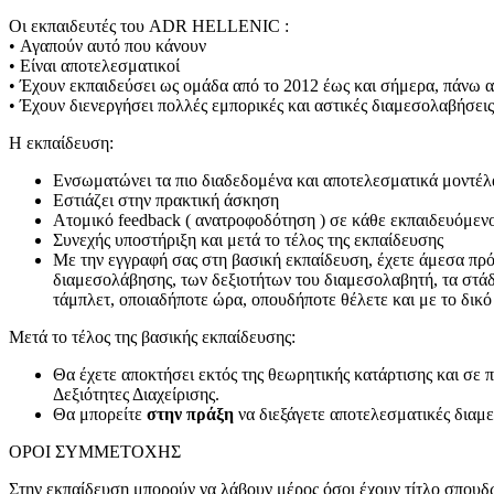
Οι εκπαιδευτές του ADR HELLENIC :
• Αγαπούν αυτό που κάνουν
• Είναι αποτελεσματικοί
• Έχουν εκπαιδεύσει ως ομάδα από το 2012 έως και σήμερα, πάνω 
• Έχουν διενεργήσει πολλές εμπορικές και αστικές διαμεσολαβήσεις
Η εκπαίδευση:
Ενσωματώνει τα πιο διαδεδομένα και αποτελεσματικά μοντέλ
Εστιάζει στην πρακτική άσκηση
Ατομικό feedback ( ανατροφοδότηση ) σε κάθε εκπαιδευόμενο
Συνεχής υποστήριξη και μετά το τέλος της εκπαίδευσης
Με την εγγραφή σας στη βασική εκπαίδευση, έχετε άμεσα π
διαμεσολάβησης, των δεξιοτήτων του διαμεσολαβητή, τα στάδ
τάμπλετ, οποιαδήποτε ώρα, οπουδήποτε θέλετε και με το δικό
Μετά το τέλος της βασικής εκπαίδευσης:
Θα έχετε αποκτήσει εκτός της θεωρητικής κατάρτισης και σε π
Δεξιότητες Διαχείρισης.
Θα μπορείτε
στην πράξη
να διεξάγετε αποτελεσματικές διαμ
ΟΡΟΙ ΣΥΜΜΕΤΟΧΗΣ
Στην εκπαίδευση μπορούν να λάβουν μέρος όσοι έχουν τίτλο σπουδώ