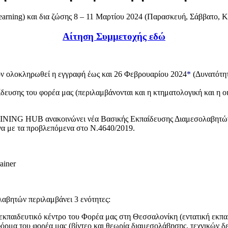
earning) και δια ζώσης 8 – 11 Μαρτίου 2024 (Παρασκευή, Σάββατο, Κ
Αίτηση Συμμετοχής εδώ
ν ολοκληρωθεί η εγγραφή έως και 26 Φεβρουαρίου 2024
*
(Δυνατότητ
υσης του φορέα μας (περιλαμβάνονται και η κτηματολογική και η ο
ING HUB ανακοινώνει νέα Βασικής Εκπαίδευσης Διαμεσολαβητών πο
να με τα προβλεπόμενα στο Ν.4640/2019.
ainer
αβητών περιλαμβάνει 3 ενότητες:
 εκπαιδευτικό κέντρο του Φορέα μας στη Θεσσαλονίκη (εντατική εκπ
όρμα του φορέα μας (βίντεο και θεωρία διαμεσολάβησης, τεχνικών 