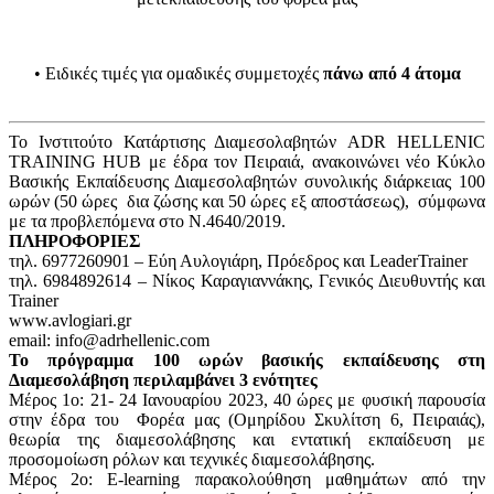
• Ειδικές τιμές για ομαδικές συμμετοχές
πάνω από 4 άτομα
Το Ινστιτούτο Κατάρτισης Διαμεσολαβητών ADR HELLENIC
TRAINING HUB με έδρα τον Πειραιά, ανακοινώνει νέο Κύκλο
Βασικής Εκπαίδευσης Διαμεσολαβητών συνολικής διάρκειας 100
ωρών (50 ώρες δια ζώσης και 50 ώρες εξ αποστάσεως), σύμφωνα
με τα προβλεπόμενα στο Ν.4640/2019.
ΠΛΗΡΟΦΟΡΙΕΣ
τηλ. 6977260901 – Εύη Αυλογιάρη, Πρόεδρος και LeaderTrainer
τηλ. 6984892614 – Νίκος Καραγιαννάκης, Γενικός Διευθυντής και
Trainer
www.avlogiari.gr
email: info@adrhellenic.com
Το πρόγραμμα 100 ωρών βασικής εκπαίδευσης στη
Διαμεσολάβηση περιλαμβάνει 3 ενότητες
Μέρος 1ο: 21- 24 Ιανουαρίου 2023, 40 ώρες με φυσική παρουσία
στην έδρα του Φορέα μας (Ομηρίδου Σκυλίτση 6, Πειραιάς),
θεωρία της διαμεσολάβησης και εντατική εκπαίδευση με
προσομοίωση ρόλων και τεχνικές διαμεσολάβησης.
Μέρος 2ο: E-learning παρακολούθηση μαθημάτων από την