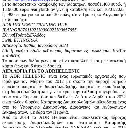
β) το παραστατικό καταβολής των διδάκτρων ποσού1.400 ευρώ, ή
1.190,00 ευρώ /earlybird/ αν γίνει η κατάθεση έως και 10/01/2023
ή 990 ευρώ για κάτω από 30 ετών, στον Τραπεζικό Λογαριασμό
με δικαιούχο:
ADR HELLENIC TRAINING HUB
ΙΒΑΝ:GR8701102110000021100657655
ΕθνικήΤράπεζαΕλλάδος
Swift: ETHNGRAA
Αιτιολογία: Βασική Ιανουάριος 2023
(Τα τραπεζικά έξοδα μεταφοράς βαρύνουν εξ ολοκλήρου τον/την
καταθέτη)
Το ποσό των διδάκτρων μπορεί να καταβληθεί και με πιστωτική
κάρτα (έως και 6 άτοκες δόσεις).
ΛΙΓΑ ΛΟΓΙΑ ΓΙΑ ΤΟ ADRHELLENIC
Το ADR HELLENIC είναι ένας ευρωπαϊκός οργανισμός που
ιδρύθηκε τον Μάρτιο του 2012 με σκοπό την παροχή υψηλού
επιπέδου υπηρεσιών διαμεσολάβησης, υπηρεσιών εκπαίδευσης
στη διαμεσολάβηση και γενικότερα στην επίλυση συγκρούσεων,
τόσο στην Ευρώπη, όσο και διεθνώς. Από τον Απρίλιο του 2022
είναι πλέον Φορέας Κατάρτισης Διαμεσολαβητών αδειοδοτημένος
από το Υπουργείο Δικαιοσύνης, Διαφάνειας και Ανθρωπίνων
Δικαιωμάτων, με έδρα τον Πειραιά.
Από το 2014 το ADR Hellenic είναι αποκλειστικός πάροχος
εκπαίδευσης Διαμεσολαβητών του Ινστιτούτου Κατάρτισης
Διαμεσολαβητών Αλεξανδρούπολης (ΙΝΚΑΔΑ), ενώ από το 2015