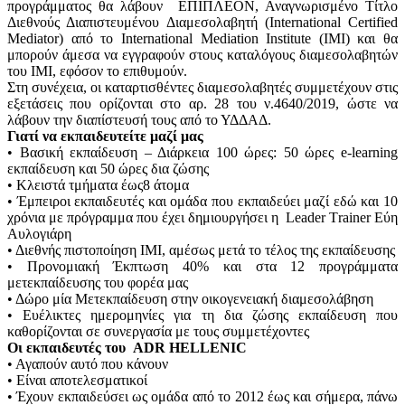
προγράμματος θα λάβουν ΕΠΙΠΛΕΟΝ, Αναγνωρισμένο Τίτλο
Διεθνούς Διαπιστευμένου Διαμεσολαβητή (International Certified
Mediator) από το International Mediation Institute (ΙΜΙ) και θα
μπορούν άμεσα να εγγραφούν στους καταλόγους διαμεσολαβητών
του ΙΜΙ, εφόσον το επιθυμούν.
Στη συνέχεια, οι καταρτισθέντες διαμεσολαβητές συμμετέχουν στις
εξετάσεις που ορίζονται στο αρ. 28 του ν.4640/2019, ώστε να
λάβουν την διαπίστευσή τους από το ΥΔΔΑΔ.
Γιατί να εκπαιδευτείτε μαζί μας
• Βασική εκπαίδευση – Διάρκεια 100 ώρες: 50 ώρες e-learning
εκπαίδευση και 50 ώρες δια ζώσης
• Κλειστά τμήματα έως8 άτομα
• Έμπειροι εκπαιδευτές και ομάδα που εκπαιδεύει μαζί εδώ και 10
χρόνια με πρόγραμμα που έχει δημιουργήσει η Leader Τrainer Εύη
Αυλογιάρη
• Διεθνής πιστοποίηση ΙΜΙ, αμέσως μετά το τέλος της εκπαίδευσης
• Προνομιακή Έκπτωση 40% και στα 12 προγράμματα
μετεκπαίδευσης του φορέα μας
• Δώρο μία Μετεκπαίδευση στην οικογενειακή διαμεσολάβηση
• Ευέλικτες ημερομηνίες για τη δια ζώσης εκπαίδευση που
καθορίζονται σε συνεργασία με τους συμμετέχοντες
Οι εκπαιδευτές του ADR HELLENIC
• Αγαπούν αυτό που κάνουν
• Είναι αποτελεσματικοί
• Έχουν εκπαιδεύσει ως ομάδα από το 2012 έως και σήμερα, πάνω