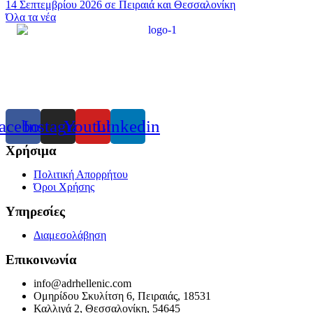
14 Σεπτεμβρίου 2026 σε Πειραιά και Θεσσαλονίκη
Όλα τα νέα
acebook
Instagram
Youtube
Linkedin
Χρήσιμα
Πολιτική Απορρήτου
Όροι Χρήσης
Υπηρεσίες
Διαμεσολάβηση
Επικοινωνία
info@adrhellenic.com
Ομηρίδου Σκυλίτση 6, Πειραιάς, 18531
Καλλιγά 2, Θεσσαλονίκη, 54645