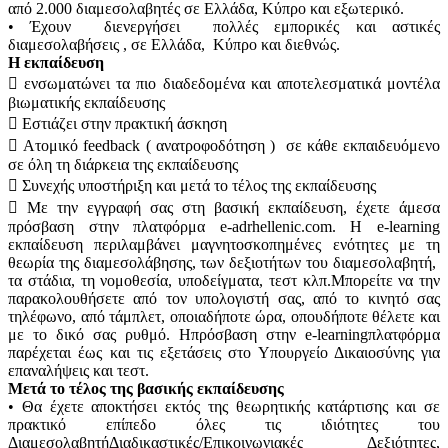
από 2.000 διαμεσολαβητές σε Ελλάδα, Κύπρο και εξωτερικό.
• Έχουν διενεργήσει πολλές εμπορικές και αστικές
διαμεσολαβήσεις , σε Ελλάδα, Κύπρο και διεθνώς.
Η εκπαίδευση
 ενσωματώνει τα πιο διαδεδομένα και αποτελεσματικά μοντέλα
βιωματικής εκπαίδευσης
 Εστιάζει στην πρακτική άσκηση
 Ατομικό feedback ( ανατροφοδότηση ) σε κάθε εκπαιδευόμενο
σε όλη τη διάρκεια της εκπαίδευσης
 Συνεχής υποστήριξη και μετά το τέλος της εκπαίδευσης
 Με την εγγραφή σας στη βασική εκπαίδευση, έχετε άμεσα
πρόσβαση στην πλατφόρμα e-adrhellenic.com. Η e-learning
εκπαίδευση περιλαμβάνει μαγνητοσκοπημένες ενότητες με τη
θεωρία της διαμεσολάβησης, των δεξιοτήτων του διαμεσολαβητή,
τα στάδια, τη νομοθεσία, υποδείγματα, τεστ κλπ.Μπορείτε να την
παρακολουθήσετε από τον υπολογιστή σας, από το κινητό σας
τηλέφωνο, από τάμπλετ, οποιαδήποτε ώρα, οπουδήποτε θέλετε και
με το δικό σας ρυθμό. Hπρόσβαση στην e-learningπλατφόρμα
παρέχεται έως και τις εξετάσεις στο Υπουργείο Δικαιοσύνης για
επαναλήψεις και τεστ.
Μετά το τέλος της βασικής εκπαίδευσης
• Θα έχετε αποκτήσει εκτός της θεωρητικής κατάρτισης και σε
πρακτικό επίπεδο όλες τις ιδιότητες του
ΔιαμεσολαβητήΔιαδικαστικές/Επικοινωνιακές Δεξιότητες,