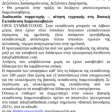
Δεξιότητες Διαπραγμάτευσης, Δεξιότητες Διαχείρισης.
• Θα μπορείτε στην πράξη να διεξάγετε αποτελεσματικές
διαμεσολαβήσεις.
Διαδικασία συμμετοχής – αίτηση εγγραφής στη Βασική
Εκπαίδευση Διαμεσολαβητών
ΟΡΟΙ ΣΥΜΜΕΤΟΧΗΣ: Στην εκπαίδευση μπορούν να λάβουν
μέρος όσοι έχουν τίτλο σπουδών Ανώτατου εκπαιδευτικού
ιδρύματος της ημεδαπής (ήτοι απόφοιτοι τριτοβάθμιας
εκπαίδευσης)ή αντίστοιχου τίτλου σπουδών σχολών της
αλλοδαπής, νόμιμα αναγνωρισμένου στην ημεδαπή.
Η προτεραιότητα καθορίζεται από τον χρόνο υποβολής της αίτησης
μαζί με την καταβολή των διδάκτρων στην ηλεκτρονική διεύθυνση
info@adrhellenic.com.
Αιτήσεις που υποβάλλονται χωρίς να έχουν καταβληθεί τα
δίδακτρα δεν θα λαμβάνονται υπόψη.
Η παρουσία των υποψηφίων καθ’ όλη τη διάρκεια της εκπαίδευσης
των 100 ωρών (δια ζώσης και εξ’αποστάσεως) είναι υποχρεωτική
για την ολοκλήρωση της βασικής εκπαίδευσης διαμεσολαβητή. Σε
περίπτωση μη ολοκλήρωσης της εκπαίδευσης από τον
εκπαιδευόμενο τα καταβληθέντα δίδακτρα δεν επιστρέφονται.
Όποιος/-α επιθυμεί να συμμετάσχει στον κύκλο βασικής
εκπαίδευσης διαμεσολαβητών πρέπει να αποστείλει ηλεκτρονικά
στο email: info@adrhellenic.comμε σημείωση «Βασική Ιανουάριος
2023», όλα τα κάτωθι:
α) την
αίτηση συμμετοχής
συμπληρωμένη και