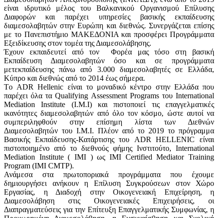
είναι ιδρυτικό μέλος του Βαλκανικού Οργανισμού Επίλυσης
Διαφορών και παρέχει υπηρεσίες βασικής εκπαίδευσης
διαμεσολαβητών στην Ευρώπη και διεθνώς. Συνεργάζεται επίσης
με το Πανεπιστήμιο ΜΑΚΕΔΟΝΙΑ και προσφέρει Προγράμματα
Εξειδίκευσης στον τομέα της Διαμεσολάβησης.
Έχουν εκπαιδευτεί από τον Φορέα μας τόσο στη βασική
Εκπαίδευση Διαμεσολαβητών όσο και σε προγράμματα
μετεκπαίδευσης πάνω από 3.000 διαμεσολαβητές σε Ελλάδα,
Κύπρο και διεθνώς από το 2014 έως σήμερα.
Tο ADR Hellenic είναι το μοναδικό κέντρο στην Ελλάδα που
παρέχει όλα τα Qualifying Assessment Programs του International
Mediation Institute (I.M.I) και πιστοποιεί τις επαγγελματικές
ικανότητες διαμεσολαβητών από όλο τον κόσμο, ώστε αυτοί να
συμπεριληφθούν στην επίσημη λίστα των Διεθνών
Διαμεσολαβητών του Ι.Μ.Ι. Πλέον από το 2019 το πρόγραμμα
Βασικής Εκπαίδευσης-Κατάρτισης του ADR HELLENIC είναι
πιστοποιημένο από το διεθνούς φήμης Ινστιτούτο, Ιnternational
Mediation Institute ( IMI ) ως IMI Certified Mediator Training
Program (IMI CMTP).
Ανάμεσα στα πρωτοποριακά προγράμματα που έχουμε
δημιουργήσει ανήκουν η Επίλυση Συγκρούσεων στον Χώρο
Εργασίας, η Διαδοχή στην Οικογενειακή Επιχείρηση, η
Διαμεσολάβηση στις Οικογενειακές Επιχειρήσεις, οι
Διαπραγματεύσεις για την Επίτευξη Επαγγελματικής Συμφωνίας, η