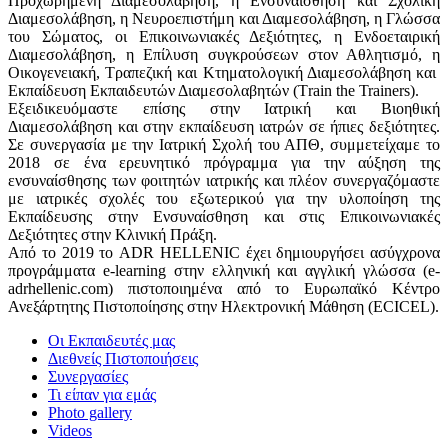
Προχωρημένη Διαμεσολάβηση, η Ενσυναίσθηση και Σχολική
Διαμεσολάβηση, η Νευροεπιστήμη και Διαμεσολάβηση, η Γλώσσα
του Σώματος, οι Επικοινωνιακές Δεξιότητες, η Ενδοεταιρική
Διαμεσολάβηση, η Επίλυση συγκρούσεων στον Αθλητισμό, η
Οικογενειακή, Τραπεζική και Κτηματολογική Διαμεσολάβηση και
Εκπαίδευση Εκπαιδευτών Διαμεσολαβητών (Τrain the Trainers).
Εξειδικευόμαστε επίσης στην Ιατρική και Βιοηθική
Διαμεσολάβηση και στην εκπαίδευση ιατρών σε ήπιες δεξιότητες.
Σε συνεργασία με την Ιατρική Σχολή του ΑΠΘ, συμμετείχαμε το
2018 σε ένα ερευνητικό πρόγραμμα για την αύξηση της
ενσυναίσθησης των φοιτητών ιατρικής και πλέον συνεργαζόμαστε
με ιατρικές σχολές του εξωτερικού για την υλοποίηση της
Εκπαίδευσης στην Ενσυναίσθηση και στις Επικοινωνιακές
Δεξιότητες στην Κλινική Πράξη.
Από το 2019 το ADR HELLENIC έχει δημιουργήσει ασύγχρονα
προγράμματα e-learning στην ελληνική και αγγλική γλώσσα (e-
adrhellenic.com) πιστοποιημένα από το Ευρωπαϊκό Κέντρο
Ανεξάρτητης Πιστοποίησης στην Ηλεκτρονική Μάθηση (ECICEL).
Οι Εκπαιδευτές μας
Διεθνείς Πιστοποιήσεις
Συνεργασίες
Τι είπαν για εμάς
Photo gallery
Videos