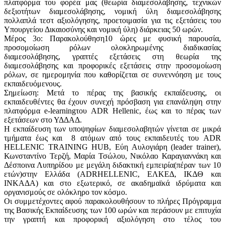
πλατφόρμα του φορέα μας (θεωρία διαμεσολάβησης, τεχνικών
δεξιοτήτων διαμεσολάβησης, νομική ύλη διαμεσολάβησης
πολλαπλά τεστ αξιολόγησης, προετοιμασία για τις εξετάσεις του
Υπουργείου Δικαιοσύνης και νομική ύλη) διάρκειας 50 ωρών.
Μέρος 3ο: Παρακολούθηση10 ώρες με φυσική παρουσία,
προσομοίωση ρόλων ολοκληρωμένης διαδικασίας
διαμεσολάβησης, γραπτές εξετάσεις στη θεωρία της
διαμεσολάβησης και προφορικές εξετάσεις στην προσομοίωση
ρόλων, σε ημερομηνία που καθορίζεται σε συνεννόηση με τους
εκπαιδευόμενους.
Σημείωση: Μετά το πέρας της βασικής εκπαίδευσης, οι
εκπαιδευθέντες θα έχουν συνεχή πρόσβαση για επανάληψη στην
πλατφόρμα e-learningτου ADR Hellenic, έως και το πέρας των
εξετάσεων στο ΥΔΔΑΔ.
Η εκπαίδευση των υποψηφίων διαμεσολαβητών γίνεται σε μικρά
τμήματα έως και 8 ατόμων από τους εκπαιδευτές του ADR
HELLENIC TRAINING HUB, Εύη Αυλογιάρη (leader trainer),
Κωνσταντίνο Τερζή, Μαρία Τσώλου, Νικόλαο Καραγιαννάκη και
Δέσποινα Λυπηρίδου με μεγάλη διδακτική εμπειρία(πέραν των 10
ετών)στην Ελλάδα (ADRHELLENIC, ΕΛΚΕΔ, ΙΚΔΘ και
ΙΝΚΑΔΑ) και στο εξωτερικό, σε ακαδημαϊκά ιδρύματα και
οργανισμούς σε ολόκληρο τον κόσμο.
Οι συμμετέχοντες αφού παρακολουθήσουν το πλήρες Πρόγραμμα
της Βασικής Εκπαίδευσης των 100 ωρών και περάσουν με επιτυχία
την γραπτή και προφορική αξιολόγηση στο τέλος του