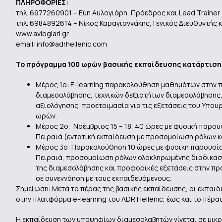
ΠΛΗΡΟΦΟΡΙΕΣ:
τηλ. 6977260901 – Εύη Αυλογιάρη, Πρόεδρος και Lead Trainer
τηλ. 6984892614 – Νίκος Καραγιαννάκης, Γενικός Διευθυντής κ
www.avlogiari.gr
email: info@adrhellenic.com
Το πρόγραμμα 100 ωρών βασικής εκπαίδευσης κατάρτιση
Μέρος 1ο: E-learning παρακολούθηση μαθημάτων στην π
διαμεσολάβησης, τεχνικών δεξιοτήτων διαμεσολάβησης,
αξιολόγησης, προετοιμασία για τις εξετάσεις του Υπουρ
ωρών.
Μέρος 2ο: Νοέμβριος 15 – 18, 40 ώρες με φυσική παρου
Πειραιά (εντατική εκπαίδευση με προσομοίωση ρόλων κα
Μέρος 3ο: Παρακολούθηση 10 ώρες με φυσική παρουσία 
Πειραιά, προσομοίωση ρόλων ολοκληρωμένης διαδικασί
της διαμεσολάβησης και προφορικές εξετάσεις στην π
σε συνεννόηση με τους εκπαιδευόμενους.
Σημείωση: Μετά το πέρας της βασικής εκπαίδευσης, οι εκπαι
στην πλατφόρμα e-learning του ADR Hellenic, έως και το πέρ
Η εκπαίδευση των υποψηφίων διαμεσολαβητών γίνεται σε μικρ