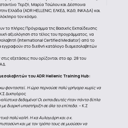
νσταντίνο Τερζή, Μαρία Τσώλου και Δέσποινα
την Ελλάδα (ADR HELLENIC, ΕΛΚΕΔ, ΙΚΔΘ, ΙΝΚΑΔΑ) και
ολόκληρο τον κόσμο.
υν το πλήρες Πρόγραμμα της Βασικής Εκπαίδευσης
ρική αξιολόγηση στο τέλος του προγράμματος, να
αβητή (International Certified Mediator) από το
α να εγγραφούν στο διεθνή κατάλογο διαμεσολαβητών
στις εξετάσεις που ορίζονται στο αρ. 28 του
ΑΔ.
μεσολαβητών του ADR Hellenic Training Hub:
έχω φανταστεί. Η ώρα περνούσε πολύ γρήγορα χωρίς να
Χ.Σ Δικηγόρος
γαλίστικα δεδομένα! Οι εκπαιδευτές ήταν πάντα δίπλα
η με διαρκή υποστήριξη σε όλα τα επίπεδα.
– Κ.Ζ
τικά πολύ καλή. Η κα Αυλογιάρη και ο κ.
ιστοσύνη και με τον τρόπο τους σε μυούσαν να