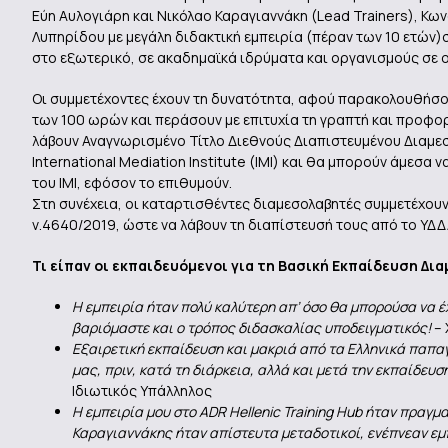
Εύη Αυλογιάρη και Νικόλαο Καραγιαννάκη (Lead Trainers), Κω
Λυπηρίδου με μεγάλη διδακτική εμπειρία (πέραν των 10 ετών)σ
στο εξωτερικό, σε ακαδημαϊκά ιδρύματα και οργανισμούς σε 
Οι συμμετέχοντες έχουν τη δυνατότητα, αφού παρακολουθήσο
των 100 ωρών και περάσουν με επιτυχία τη γραπτή και προφο
λάβουν Αναγνωρισμένο Τίτλο Διεθνούς Διαπιστευμένου Διαμεσολ
International Mediation Institute (ΙΜΙ) και θα μπορούν άμεσ
του ΙΜΙ, εφόσον το επιθυμούν.
Στη συνέχεια, οι καταρτισθέντες διαμεσολαβητές συμμετέχουν 
ν.4640/2019, ώστε να λάβουν τη διαπίστευσή τους από το ΥΔΔ
Τι είπαν οι εκπαιδευόμενοι για τη Βασική Εκπαίδευση Δια
Η εμπειρία ήταν πολύ καλύτερη απ’ όσο θα μπορούσα να 
βαριόμαστε και ο τρόπος διδασκαλίας υποδειγματικός!
– 
Εξαιρετική εκπαίδευση και μακριά από τα Ελληνικά παπα
μας, πριν, κατά τη διάρκεια, αλλά και μετά την εκπαίδευσ
Ιδιωτικός Υπάλληλος
Η εμπειρία μου στο ADR Hellenic Training Hub ήταν πραγμα
Καραγιαννάκης ήταν απίστευτα μεταδοτικοί, ενέπνεαν εμπ