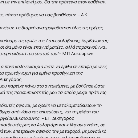
 με την επιλογή μου. Θα την πρότεινα στον καθέναν.
οι, πάντα πρόθυμοι να μας βοηθήσουν.
– Α.Κ
πνέουν, με διαρκή ανατροφοδότηση όλες τις ημέρες
ανοήσαμε τις αρχές της Διαμεσολάβησης, λαμβάνοντας
ι όχι μόνο είναι επαγγελματίες, αλλά παρακινούν και
ύτερη εκδοχή του εαυτού του!
– Μ.Π Ασκούμενη
α πολύ καλή ευκαιρία ώστε να έρθω σε επαφή με νέες
μια πρωτόγνωρη για εμένα προσέγγιση της
 Δικηγόρος
μου παρείχε πάνω στο αντικείμενο, με βοήθησε ώστε
ικά της προσωπικότητάς μου τα οποία μέχρι πρότινος
αιδευτές άψογοι, με όρεξη να μεταλαμπαδεύσουν τη
θώρα από video και σημειώσεις, για τη μελέτη του
υργείου Δικαιοσύνης.
– Ε.Γ. Δικηγόρος
κπαιδευτές μας κα Αυλογιάρη και κ.Καραγιαννάκη, σε
μάτων, επέτρεψαν αφενός την μεταφορά, με μοναδικό
ν εκπαιδευτών, αφετέρου τη μεγαλύτερη δυνατή, σε