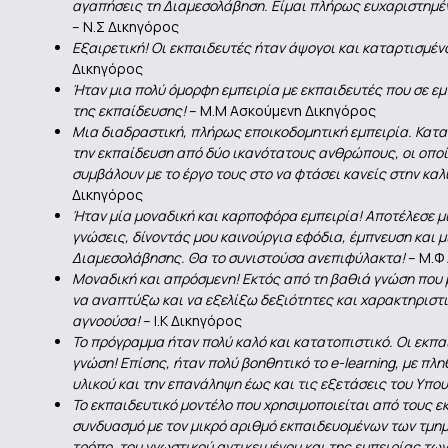
αγαπήσεις τη Διαμεσολάβηση. Είμαι πλήρως ευχαριστημένη
– Ν.Σ Δικηγόρος
Εξαιρετική! Οι εκπαιδευτές ήταν άψογοι και καταρτισμέν
Δικηγόρος
Ήταν μια πολύ όμορφη εμπειρία με εκπαιδευτές που σε εμ
της εκπαίδευσης!
– Μ.Μ Ασκούμενη Δικηγόρος
Μια διαδραστική, πλήρως εποικοδομητική εμπειρία. Κατ
την εκπαίδευση από δύο ικανότατους ανθρώπους, οι οποίο
συμβάλουν με το έργο τους στο να φτάσει κανείς στην καλ
Δικηγόρος
Ήταν μία μοναδική και καρποφόρα εμπειρία! Αποτέλεσε μι
γνώσεις, δίνοντάς μου καινούργια εφόδια, έμπνευση και 
Διαμεσολάβησης. Θα το συνιστούσα ανεπιφύλακτα!
– Μ.Φ
Μοναδική και απρόσμενη! Εκτός από τη βαθιά γνώση που 
να αναπτύξω και να εξελίξω δεξιότητες και χαρακτηριστ
αγνοούσα!
– Ι.Κ Δικηγόρος
Το πρόγραμμα ήταν πολύ καλό και κατατοπιστικό. Οι εκπ
γνώση! Επίσης, ήταν πολύ βοηθητικό το e-learning, με πλη
υλικού και την επανάληψη έως και τις εξετάσεις του Υπο
Το εκπαιδευτικό μοντέλο που χρησιμοποιείται από τους ε
συνδυασμό με τον μικρό αριθμό εκπαιδευομένων των τμη
τρόπο, του γνωστικού αντικειμένου και της εμπειρίας τω