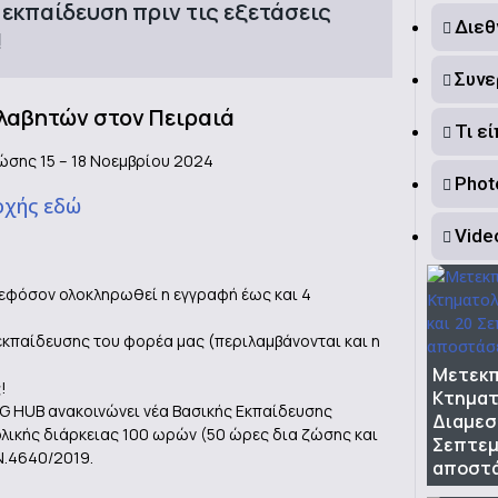
 εκπαίδευση πριν τις εξετάσεις
Διεθ
!
Συνε
λαβητών στον Πειραιά
Τι ε
ζώσης 15 – 18 Νοεμβρίου 2024
Photo
οχής εδώ
Vide
εφόσον ολοκληρωθεί η εγγραφή έως και 4
κπαίδευσης του φορέα μας (περιλαμβάνονται και η
Μετεκπ
!
Κτηματ
G HUB ανακοινώνει νέα Βασικής Εκπαίδευσης
Διαμεσ
λικής διάρκειας 100 ωρών (50 ώρες δια ζώσης και
Σεπτεμ
Ν.4640/2019.
αποστ