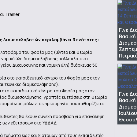
αι Trainer
Γίνε Δ
Βασική
ς Διαμεσολαβητών περιλαμβάνει 3 ενότητες:
Διαμεσ
Σεπτεμ
λατφόρμα του φορέα μας (βίντεο και θεωρία
Πειραι
 νομική ύλη διαμεσολάβησης πολλαπλά τεστ
γείου Δικαιοσύνης και νομική ύλη) διάρκειας 50
σία στο εκπαιδευτικό κέντρο του Φορέα μας στον
ι τεχνικές διαμεσολάβησης).
στο εκπαιδευτικό κέντρο του Φορέα μας στον
Γίνε Δ
ας διαμεσολάβησης, γραπτές εξετάσεις στη θεωρία
Βασική
ροσομοίωση ρόλων, σε ημερομηνία που καθορίζεται
Διαμεσ
Ιουλίου
δευθέντες θα έχουν συνεχή πρόσβαση για επανάληψη
Θεσσαλ
ας των εξετάσεων στο ΥΔΔΑΔ.
ά τμήματα έως και 8 ατόμων από τους εκπαιδευτές,