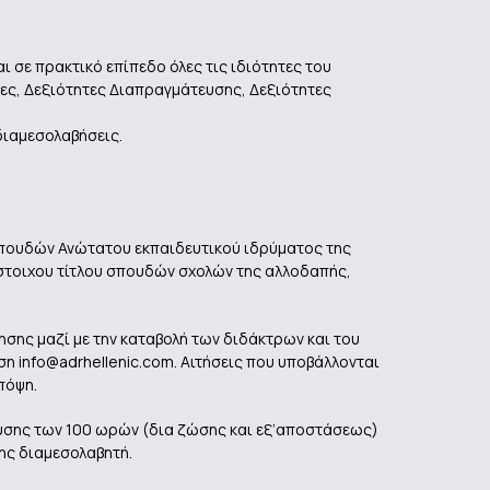
ι σε πρακτικό επίπεδο όλες τις ιδιότητες του
ες, Δεξιότητες Διαπραγμάτευσης, Δεξιότητες
διαμεσολαβήσεις.
σπουδών Ανώτατου εκπαιδευτικού ιδρύματος της
στοιχου τίτλου σπουδών σχολών της αλλοδαπής,
σης μαζί με την καταβολή των διδάκτρων και του
η info@adrhellenic.com. Αιτήσεις που υποβάλλονται
πόψη.
ευσης των 100 ωρών (δια ζώσης και εξ’αποστάσεως)
ης διαμεσολαβητή.