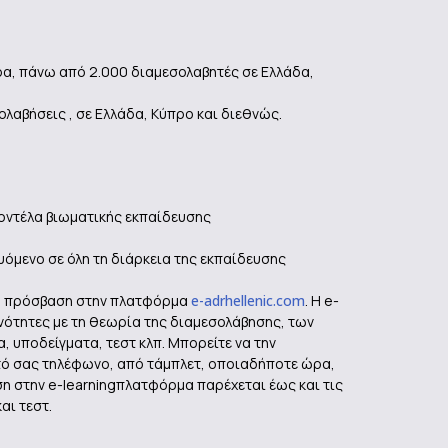
ρα, πάνω από 2.000 διαμεσολαβητές σε Ελλάδα,
ολαβήσεις , σε Ελλάδα, Κύπρο και διεθνώς.
οντέλα βιωματικής εκπαίδευσης
όμενο σε όλη τη διάρκεια της εκπαίδευσης
σα πρόσβαση στην πλατφόρμα
e-adrhellenic.com
. Η e-
νότητες με τη θεωρία της διαμεσολάβησης, των
, υποδείγματα, τεστ κλπ. Μπορείτε να την
τό σας τηλέφωνο, από τάμπλετ, οποιαδήποτε ώρα,
η στην e-learningπλατφόρμα παρέχεται έως και τις
αι τεστ.