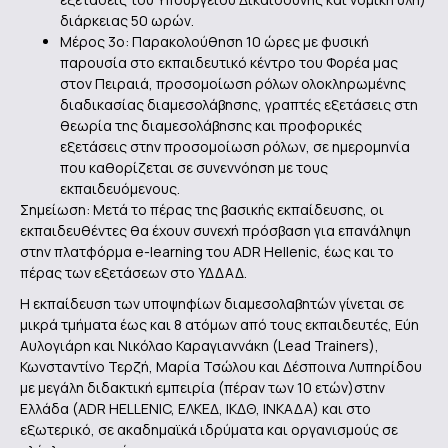
διάρκειας 50 ωρών.
Μέρος 3ο: Παρακολούθηση 10 ώρες με φυσική
παρουσία στο εκπαιδευτικό κέντρο του Φορέα μας
στον Πειραιά, προσομοίωση ρόλων ολοκληρωμένης
διαδικασίας διαμεσολάβησης, γραπτές εξετάσεις στη
θεωρία της διαμεσολάβησης και προφορικές
εξετάσεις στην προσομοίωση ρόλων, σε ημερομηνία
που καθορίζεται σε συνεννόηση με τους
εκπαιδευόμενους.
Σημείωση: Μετά το πέρας της βασικής εκπαίδευσης, οι
εκπαιδευθέντες θα έχουν συνεχή πρόσβαση για επανάληψη
στην πλατφόρμα e-learning του ADR Hellenic, έως και το
πέρας των εξετάσεων στο ΥΔΔΑΔ.
Η εκπαίδευση των υποψηφίων διαμεσολαβητών γίνεται σε
μικρά τμήματα έως και 8 ατόμων από τους εκπαιδευτές, Εύη
Αυλογιάρη και Νικόλαο Καραγιαννάκη (Lead Trainers),
Κωνσταντίνο Τερζή, Μαρία Τσώλου και Δέσποινα Λυπηρίδου
με μεγάλη διδακτική εμπειρία (πέραν των 10 ετών)στην
Ελλάδα (ADR HELLENIC, ΕΛΚΕΔ, ΙΚΔΘ, ΙΝΚΑΔΑ) και στο
εξωτερικό, σε ακαδημαϊκά ιδρύματα και οργανισμούς σε