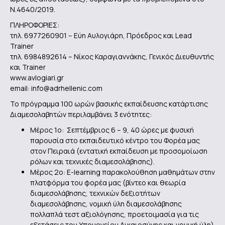
Ν.4640/2019.
ΠΛΗΡΟΦΟΡΙΕΣ:
τηλ. 6977260901 – Εύη Αυλογιάρη, Πρόεδρος και Lead
Trainer
τηλ. 6984892614 – Νίκος Καραγιαννάκης, Γενικός Διευθυντής
και Trainer
www.avlogiari.gr
email: info@adrhellenic.com
Το πρόγραμμα 100 ωρών βασικής εκπαίδευσης κατάρτισης
Διαμεσολαβητών περιλαμβάνει 3 ενότητες:
Μέρος 1ο: Σεπτέμβριος 6 – 9, 40 ώρες με φυσική
παρουσία στο εκπαιδευτικό κέντρο του Φορέα μας
στον Πειραιά (εντατική εκπαίδευση με προσομοίωση
ρόλων και τεχνικές διαμεσολάβησης).
Μέρος 2ο: E-learning παρακολούθηση μαθημάτων στην
πλατφόρμα του φορέα μας (βίντεο και θεωρία
διαμεσολάβησης, τεχνικών δεξιοτήτων
διαμεσολάβησης, νομική ύλη διαμεσολάβησης
πολλαπλά τεστ αξιολόγησης, προετοιμασία για τις
εξετάσεις του Υπουργείου Δικαιοσύνης και νομική ύλη)