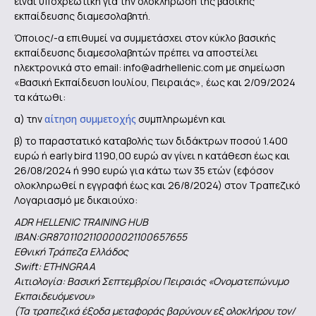
είναι υποχρεωτική για την ολοκλήρωση της βασικής
εκπαίδευσης διαμεσολαβητή.
Όποιος/-α επιθυμεί να συμμετάσχει στον κύκλο βασικής
εκπαίδευσης διαμεσολαβητών πρέπει να αποστείλει
ηλεκτρονικά στο email: info@adrhellenic.com με σημείωση
«Βασική Εκπαίδευση Ιουλίου, Πειραιάς», έως και 2/09/2024
τα κάτωθι:
α) την
αίτηση συμμετοχής
συμπληρωμένη και
β) το παραστατικό καταβολής των διδάκτρων ποσού 1.400
ευρώ ή early bird 1.190,00 ευρώ αν γίνει η κατάθεση έως και
26/08/2024 ή 990 ευρώ για κάτω των 35 ετών
(εφόσον
ολοκληρωθεί η εγγραφή έως και 26/8/2024)
στον Τραπεζικό
Λογαριασμό με δικαιούχο:
ADR HELLENIC TRAINING HUB
ΙΒΑΝ:GR8701102110000021100657655
Εθνική Τράπεζα Ελλάδος
Swift: ETHNGRAA
Αιτιολογία: Βασική Σεπτεμβρίου Πειραιάς «Ονοματεπώνυμο
Εκπαιδευόμενου»
(Τα τραπεζικά έξοδα μεταφοράς βαρύνουν εξ ολοκλήρου τον/