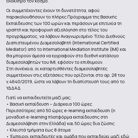
ολόκληρο τον κόσμο.
Οι συμμετέχοντες έχουν τη δυνατότητα, αφού
παρακολουθήσουν το πλήρες Πρόγραμμα της Βασικής
Εκπαίδευσης των 100 ωρών και περάσουν με επιτυχία τη
γραπτή και προφορική αξιολόγηση στο τέλος του
προγράμματος, να λάβουν Αναγνωρισμένο Τίτλο Διεθνούς
Διαπιστευμένου Διαμεσολαβητή (International Certified
Mediator) από το International Mediation Institute (ΙΜΙ) και
θα μπορούν άμεσα να εγγραφούν στο διεθνή κατάλογο
διαμεσολαβητών του ΙΜΙ, εφόσον το επιθυμούν.
Στη συνέχεια, οι καταρτισθέντες διαμεσολαβητές
συμμετέχουν στις εξετάσεις που ορίζονται στο αρ. 28 του
ν.4640/2019, ώστε να λάβουν τη διαπίστευσή τους από το
ΥΔΔΑΔ.
Γιατί να εκπαιδευτείτε μαζί μας;
• Βασική εκπαίδευση – Διάρκεια 100 ώρες
Περισσότερες από 50 ώρες e-learning εκπαίδευση (η
μοναδική e-learning πλατφόρμα εκπαίδευσης στη
Διαμεσολάβηση στην Ελλάδα) και 50 ώρες δια ζώσης
• Κλειστά τμήματα έως 8 άτομα
• Έμπειροι εκπαιδευτές και ομάδα που εκπαιδεύει μαζί εδώ