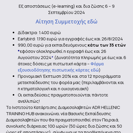
Εξ αποστάσεως (e-learning) και δια ζώσης 6 – 9
Σεπτεμβρίου 2024
Αίτηση Συμμετοχής εδώ
Δίδακτρα: 1.400 ευρώ
Εarlybird: 1.190 ευρώ για εγγραφές έως και 26/8/2024
990,00 ευρώ για εκπαιδευόμενους
κάτω των 35 ετών
*
εφόσον ολοκληρωθεί η εγγραφή έως και 26
Αυγούστου 2024
*
(Δυνατότητα πληρωμής με έως και 6
άτοκες δόσεις με πιστωτική κάρτα –
Φόρμα
εξουσιοδότησης πιστωτικής κάρτας εδώ
)
Προνομιακή Έκπτωση 20% και στα 12 προγράμματα
μετεκπαίδευσης του φορέα μας (περιλαμβάνονται και
η κτηματολογική και η οικογενειακή)
Οι εκπαιδεύσεις πραγματοποιούνται πάντοτε
ανελλιπώς!
Το Ινστιτούτο Κατάρτισης Διαμεσολαβητών ADR HELLENIC
TRAINING HUB ανακοινώνει νέα Βασικής Εκπαίδευσης
Διαμεσολαβητών που θα πραγματοποιηθεί στον Πειραιά,
συνολικής διάρκειας 100 ωρών (50 ώρες δια ζώσης και 50
ώρες εξ αποστάσεως), σύμφωνα με τα προβλεπόμενα στο