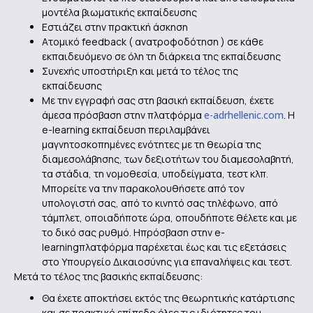
μοντέλα βιωματικής εκπαίδευσης
Εστιάζει στην πρακτική άσκηση
Ατομικό feedback ( ανατροφοδότηση ) σε κάθε
εκπαιδευόμενο σε όλη τη διάρκεια της εκπαίδευσης
Συνεχής υποστήριξη και μετά το τέλος της
εκπαίδευσης
Με την εγγραφή σας στη βασική εκπαίδευση, έχετε
άμεσα πρόσβαση στην πλατφόρμα
e-adrhellenic.com
. Η
e-learning εκπαίδευση περιλαμβάνει
μαγνητοσκοπημένες ενότητες με τη θεωρία της
διαμεσολάβησης, των δεξιοτήτων του διαμεσολαβητή,
τα στάδια, τη νομοθεσία, υποδείγματα, τεστ κλπ.
Μπορείτε να την παρακολουθήσετε από τον
υπολογιστή σας, από το κινητό σας τηλέφωνο, από
τάμπλετ, οποιαδήποτε ώρα, οπουδήποτε θέλετε και με
το δικό σας ρυθμό. Hπρόσβαση στην e-
learningπλατφόρμα παρέχεται έως και τις εξετάσεις
στο Υπουργείο Δικαιοσύνης για επαναλήψεις και τεστ.
Μετά το τέλος της βασικής εκπαίδευσης:
Θα έχετε αποκτήσει εκτός της θεωρητικής κατάρτισης
και σε πρακτικό επίπεδο όλες τις ιδιότητες του