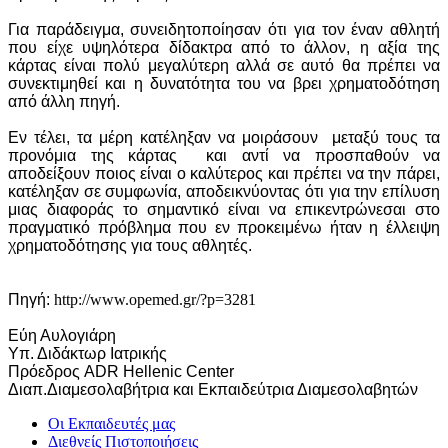
Για παράδειγμα, συνειδητοποίησαν ότι για τον έναν αθλητή
που είχε υψηλότερα δίδακτρα από το άλλον, η αξία της
κάρτας είναι πολύ μεγαλύτερη αλλά σε αυτό θα πρέπει να
συνεκτιμηθεί και η δυνατότητα του να βρει χρηματοδότηση
από άλλη πηγή.
Εν τέλει, τα μέρη κατέληξαν να μοιράσουν μεταξύ τους τα
προνόμια της κάρτας και αντί να προσπαθούν να
αποδείξουν ποιος είναι ο καλύτερος και πρέπει να την πάρει,
κατέληξαν σε συμφωνία, αποδεικνύοντας ότι για την επίλυση
μιας διαφοράς το σημαντικό είναι να επικεντρώνεσαι στο
πραγματικό πρόβλημα που εν προκειμένω ήταν η έλλειψη
χρηματοδότησης για τους αθλητές.
Πηγή:
http://www.opemed.gr/?p=3281
Εύη Αυλογιάρη
Υπ. Διδάκτωρ Ιατρικής
Πρόεδρος ADR Hellenic Center
Διαπ.Διαμεσολαβήτρια και Εκπαιδεύτρια Διαμεσολαβητών
Οι Εκπαιδευτές μας
Διεθνείς Πιστοποιήσεις