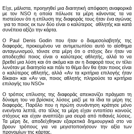
Είχε, μάλιστα, προηγηθεί μια διαιτητική απόφαση αναφορικά
με τον NSO η οποία πόλωσε τα μέρη κάνοντας τα να
πιστεύουν ότι η επίλυση της διαφοράς τους ήταν ένα αγώνας
για το ποιος εκ των δύο είναι ο καλύτερος αθλητής και κατά
συνέπεια αξίζει την κάρτα.
Ο Paul Denis Godin που ήταν ο διαμεσολαβητής της
διαφοράς, προκειμένου να αντιμετωπίσει αυτό το αίσθημα
ανταγωνισμού, τόνισε στα μέρη ότι ο στόχος δεν ήταν να
αποδειχθεί ποιος είναι ο καλύτερος αθλητής, αλλά το να
βρεθεί μια λύση και ότι ακόμα και αν η διαφορά τους εν τέλει
λυνόταν με διαιτησία και πάλι το θέμα δεν θα ήταν ποιος είναι
ο καλύτερος αθλητής, αλλά «Αν τα κριτήρια επιλογής ήταν
δίκαια» και «Αν ναι, ποιος αθλητής πληρούσε τα κριτήρια
επιλογής του NSO»
Ο τρόπος επίλυσης της διαφοράς απεικονίζει πράγματι τη
δύναμη του να βρίσκεις λύσεις μαζί με τα ίδια τα μέρη της
διαφοράς. Παρόλο που η πρώτη συνάντηση κράτησε μόνο
ενενήντα λεπτά, στο τέλος τα μέρη είχαν εντοπίσει κοινούς
στόχους και είχαν αναπτύξει μια σειρά από πιθανές λύσεις.
Τα μέρη δε, αποδείχθηκαν εξαιρετικά δημιουργικά στο να
βρουν τρόπους για να μεγιστοποιήσουν την αξία των
προνομίων της κάρτας.