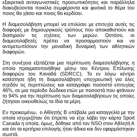
εξαιρετικά ανταγωνιστικές προσωπικότητες και παράλληλα
διακυβεύονται ποικίλα συμφέροντα και φυσικά το θέμα του
ποιος θα χάσει και ποιος θα κερδίσει.
Η διαμεσολάβηση μπορεί να επιλύσει με επιτυχία αυτές τις
διαφορές με δημιουργικούς τρόπους που αποκαθιστούν και
διατηρούν τις σχέσεις των μερών. Ωστόσο, οι
διαμεσολαβητές πρέπει να προσαρμοστούν και να
αντιμετωπίσουν την μοναδική δυναμική των αθλητικών
διαφορών.
Στη συνέχεια εξετάζεται μια περίπτωση διαμεσολάβησης η
οποία πραγματοποιήθηκε μέσω του Κέντρου Επίλυσης
διαφορών του Καναδά (SDRCC). Το εν λόγω κέντρο
κατέστησε ήδη τη διαμεσολάβηση υποχρεωτική για όλες
σχεδόν τις περιπτώσεις και καταγράφει ποσοστό επιτυχίας
46%, σε μια περίοδο δώδεκα ετών με ποσοστά που φτάνουν
το 94% για την περίπτωση των διαμεσολαβήσεων τις οποίες
ζήτησαν οικειοθελώς τα ίδια τα μέρη.
Εν προκειμένω, ο Αθλητής Β υπέβαλε μια καταγγελία με την
οποία ισχυριζόταν ότι έπρεπε να είχε λάβει την κάρτα Sport
Canada η οποία, όμως, δόθηκε από τον NSO στον Αθλητή Α
και ότι τα κριτήρια επιλογής ήταν άδικα και δεν εφαρμόστηκαν
σωστά.