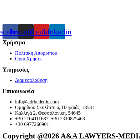
acebook
Instagram
Youtube
Linkedin
Χρήσιμα
Πολιτική Απορρήτου
Όροι Χρήσης
Υπηρεσίες
Διαμεσολάβηση
Επικοινωνία
info@adrhellenic.com
Ομηρίδου Σκυλίτση 6, Πειραιάς, 18531
Καλλιγά 2, Θεσσαλονίκη, 54645
+30 2104111687, +30 2310825463
+30 6977260901
Copyright @2026 A&A LAWYERS-ME