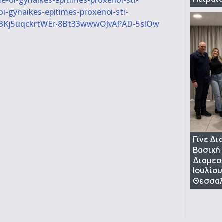
i-gynaikes-epitimes-proxenoi-sti-
X3Kj5uqckrtWEr-8Bt33wwwOJvAPAD-5slOw
Γίνε Δ
Βασική
Διαμεσ
Ιουλίου
Θεσσαλ