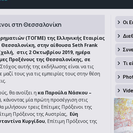
Οι 
ενοι στη Θεσσαλονίκη
Διε
ρηματιών (ΤΟΓΜΕ) της Ελληνικής Εταιρίας
 Θεσσαλονίκη, στην αίθουσα Seth Frank
Συν
 Σχολή, στις 2 Οκτωβρίου 2019, ημέρα
ιμες Προξένους της Θεσσαλονίκης, σε
Τι ε
Στόχος αυτής της εκδήλωσης είναι να τις
 μαζί τους για τις εμπειρίες τους στην θέση
Phot
ις.
Vid
ύς, θα ανοίξει η
κα Παρούλα Νάσκου –
, κάνοντας μία πρώτη προσέγγιση στις
θα μιλήσουν τρεις Επίτιμες Πρόξενοι της
ίτιμη Πρόξενος της Αυστρίας,
Εύη
ταντίνα Κυργίδου
, Επίτιμη Πρόξενος της