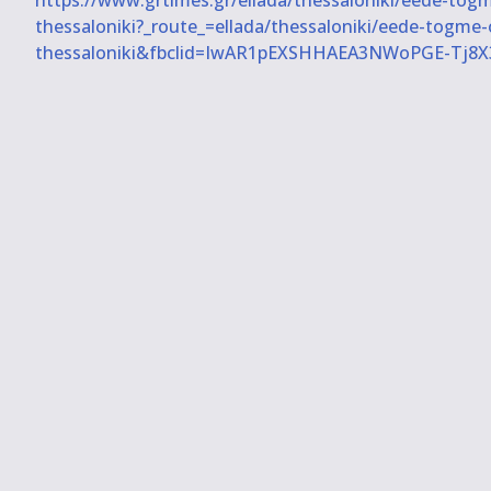
thessaloniki?_route_=ellada/thessaloniki/eede-togme-o
thessaloniki&fbclid=IwAR1pEXSHHAEA3NWoPGE-Tj8