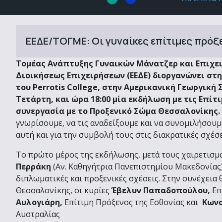
ΕΕΔΕ/ΤΟΓΜΕ: Oι γυναίκες επίτιμες πρόξ
Τομέας Ανάπτυξης Γυναικών Μάνατζερ και Επιχει
Διοικήσεως Επιχειρήσεων (ΕΕΔΕ) διοργανώνει στη
του Perrotis College, στην Αμερικανική Γεωργική
Τετάρτη, και ώρα 18:00 μία εκδήλωση με τις Επίτ
συνεργασία με το Προξενικό Σώμα Θεσσαλονίκης.
γνωρίσουμε, να τις αναδείξουμε και να συνομιλήσουμε
αυτή και για την συμβολή τους στις διακρατικές σχέσε
Το πρώτο μέρος της εκδήλωσης, μετά τους χαιρετισμο
Περράκη
(Αν. Καθηγήτρια Πανεπιστημίου Μακεδονίας)
διπλωματικές και προξενικές σχέσεις. Στην συνέχεια 
Θεσσαλονίκης, οι κυρίες
Έβελυν Παπαδοπούλου,
Επ
Αυλογιάρη,
Επίτιμη Πρόξενος της Εσθονίας και
Κωνσ
Αυστραλίας