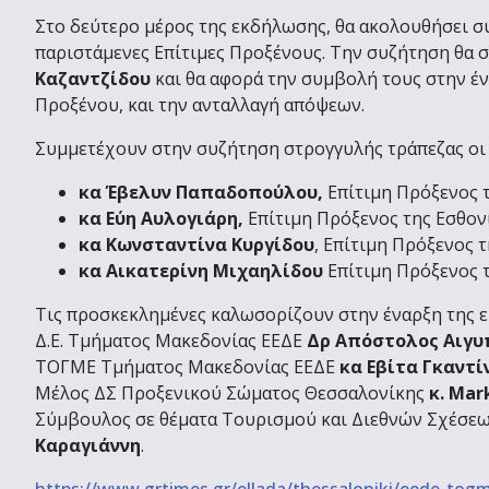
Στο δεύτερο μέρος της εκδήλωσης, θα ακολουθήσει σ
παριστάμενες Επίτιμες Προξένους. Την συζήτηση θα
Καζαντζίδου
και θα αφορά την συμβολή τους στην έ
Προξένου, και την ανταλλαγή απόψεων.
Συμμετέχουν στην συζήτηση στρογγυλής τράπεζας οι 
κα Έβελυν Παπαδοπούλου,
Επίτιμη Πρόξενος 
κα Εύη Αυλογιάρη,
Επίτιμη Πρόξενος της Εσθον
κα Κωνσταντίνα Κυργίδου
, Επίτιμη Πρόξενος 
κα Αικατερίνη Μιχαηλίδου
Επίτιμη Πρόξενος 
Τις προσκεκλημένες καλωσορίζουν στην έναρξη της ε
Δ.Ε. Τμήματος Μακεδονίας ΕΕΔΕ
Δρ Απόστολος Αιγυ
ΤΟΓΜΕ Τμήματος Μακεδονίας ΕΕΔΕ
κα Εβίτα Γκαντί
Μέλος ΔΣ Προξενικού Σώματος Θεσσαλονίκης
κ.
Mar
Σύμβουλος σε θέματα Τουρισμού και Διεθνών Σχέσε
Καραγιάννη
.
https://www.grtimes.gr/ellada/thessaloniki/eede-togm