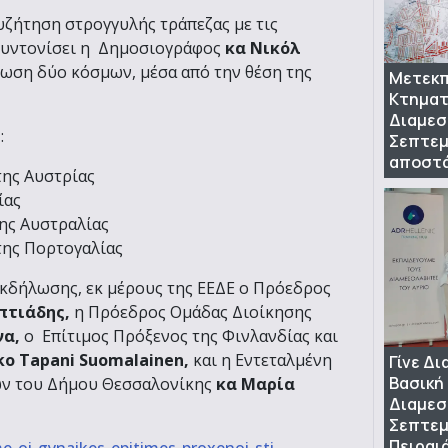
υζήτηση στρογγυλής τράπεζας με τις
 συντονίσει η Δημοσιογράφος
κα Νικόλ
νωση δύο κόσμων, μέσα από την θέση της
Μετεκπ
Κτηματ
Διαμεσ
:
Σεπτεμ
αποστ
της Αυστρίας
ίας
της Αυστραλίας
της Πορτογαλίας
κδήλωσης, εκ μέρους της ΕΕΔΕ ο Πρόεδρος
πτιάδης,
η Πρόεδρος Ομάδας Διοίκησης
να,
ο Επίτιμος Πρόξενος της Φινλανδίας και
ko
Tapani
Suomalainen
,
και η Εντεταλμένη
Γίνε Δ
Βασική
ων του Δήμου Θεσσαλονίκης
κα Μαρία
Διαμεσ
Σεπτεμ
Πειραι
e-oi-gynaikes-epitimes-proxenoi-sti-