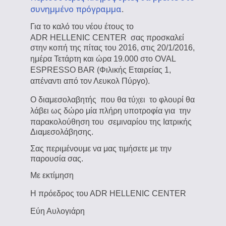
συνημμένο πρόγραμμα
.
Για το καλό του νέου έτους το
Α
DR
HELLENIC
CENTER
σας προσκαλεί
στην κοπή της πίτας του 2016, στις 20/1/2016,
ημέρα Τετάρτη και ώρα 19.000 στο
OVAL
ESPRESSO BAR (Φιλικής Εταιρείας 1,
απέναντι από τον Λευκολ Πύργο).
Ο
διαμεσολαβητής
που θα τύχει
το φλουρί θα
λάβει ως δώρο μία πλήρη υποτροφία για
την
παρακολούθηση του
σεμιναρίου της Ιατρικής
Διαμεσολάβησης.
Σας περιμένουμε να μας τιμήσετε με την
παρουσία σας.
Με εκτίμηση
Η πρόεδρος του Α
DR
HELLENIC
CENTER
Εύη Αυλογιάρη