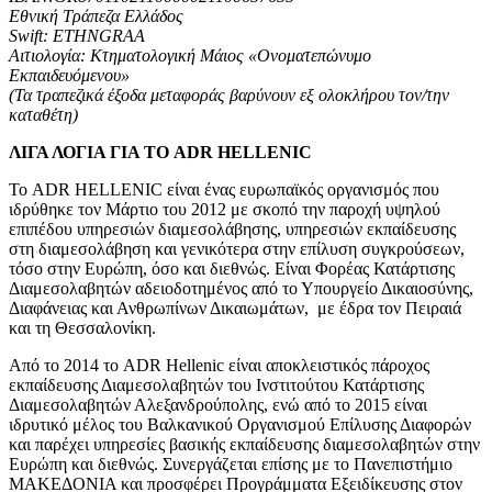
Εθνική Τράπεζα Ελλάδος
Swift: ETHNGRAA
Αιτιολογία: Κτηματολογική Μάιος «Ονοματεπώνυμο
Εκπαιδευόμενου»
(Τα τραπεζικά έξοδα μεταφοράς βαρύνουν εξ ολοκλήρου τον/την
καταθέτη)
ΛΙΓΑ ΛΟΓΙΑ ΓΙΑ ΤΟ
ADR
HELLENIC
Το ADR HELLENIC είναι ένας ευρωπαϊκός οργανισμός που
ιδρύθηκε τον Μάρτιο του 2012 με σκοπό την παροχή υψηλού
επιπέδου υπηρεσιών διαμεσολάβησης, υπηρεσιών εκπαίδευσης
στη διαμεσολάβηση και γενικότερα στην επίλυση συγκρούσεων,
τόσο στην Ευρώπη, όσο και διεθνώς. Είναι Φορέας Κατάρτισης
Διαμεσολαβητών αδειοδοτημένος από το Υπουργείο Δικαιοσύνης,
Διαφάνειας και Ανθρωπίνων Δικαιωμάτων, με έδρα τον Πειραιά
και τη Θεσσαλονίκη.
Από το 2014 το ADR Hellenic είναι αποκλειστικός πάροχος
εκπαίδευσης Διαμεσολαβητών του Ινστιτούτου Κατάρτισης
Διαμεσολαβητών Αλεξανδρούπολης, ενώ από το 2015 είναι
ιδρυτικό μέλος του Βαλκανικού Οργανισμού Επίλυσης Διαφορών
και παρέχει υπηρεσίες βασικής εκπαίδευσης διαμεσολαβητών στην
Ευρώπη και διεθνώς. Συνεργάζεται επίσης με το Πανεπιστήμιο
ΜΑΚΕΔΟΝΙΑ και προσφέρει Προγράμματα Εξειδίκευσης στον