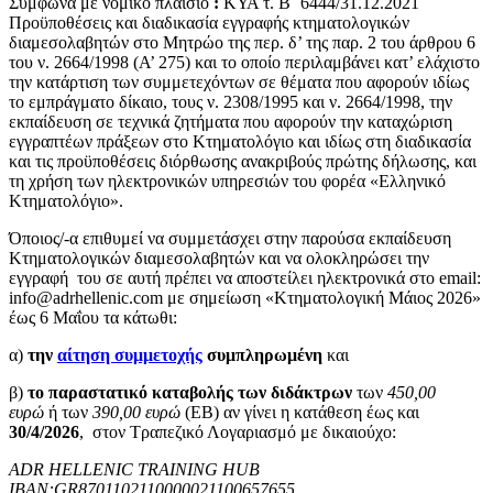
Σύμφωνα με νομικό πλαίσιο
:
ΚΥΑ τ. Β΄ 6444/31.12.2021
Προϋποθέσεις και διαδικασία εγγραφής κτηματολογικών
διαμεσολαβητών στο Μητρώο της περ. δ’ της παρ. 2 του άρθρου 6
του ν. 2664/1998 (Α’ 275) και το οποίο περιλαμβάνει κατ’ ελάχιστο
την κατάρτιση των συμμετεχόντων σε θέματα που αφορούν ιδίως
το εμπράγματο δίκαιο, τους ν. 2308/1995 και ν. 2664/1998, την
εκπαίδευση σε τεχνικά ζητήματα που αφορούν την καταχώριση
εγγραπτέων πράξεων στο Κτηματολόγιο και ιδίως στη διαδικασία
και τις προϋποθέσεις διόρθωσης ανακριβούς πρώτης δήλωσης, και
τη χρήση των ηλεκτρονικών υπηρεσιών του φορέα «Ελληνικό
Κτηματολόγιο».
Όποιος/-α επιθυμεί να συμμετάσχει στην παρούσα εκπαίδευση
Κτηματολογικών διαμεσολαβητών και να ολοκληρώσει την
εγγραφή του σε αυτή πρέπει να αποστείλει ηλεκτρονικά στο email:
info@adrhellenic.com με σημείωση «Κτηματολογική Μάιος 2026»
έως 6 Μαΐου τα κάτωθι:
α)
την
αίτηση συμμετοχής
συμπληρωμένη
και
β)
το παραστατικό καταβολής των διδάκτρων
των
450,00
ευρώ
ή των
390,00 ευρώ
(EB) αν γίνει η κατάθεση έως και
30/4/2026
, στον Τραπεζικό Λογαριασμό με δικαιούχο:
ADR HELLENIC TRAINING HUB
ΙΒΑΝ:GR8701102110000021100657655