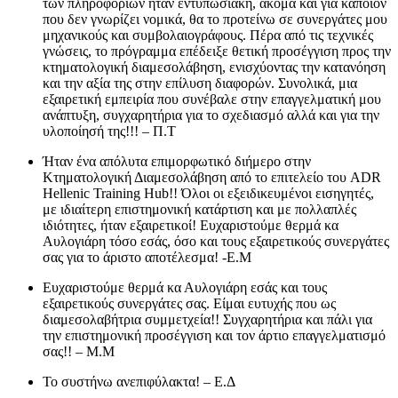
των πληροφοριών ήταν εντυπωσιακή, ακόμα και για κάποιον
που δεν γνωρίζει νομικά, θα το προτείνω σε συνεργάτες μου
μηχανικούς και συμβολαιογράφους. Πέρα από τις τεχνικές
γνώσεις, το πρόγραμμα επέδειξε θετική προσέγγιση προς την
κτηματολογική διαμεσολάβηση, ενισχύοντας την κατανόηση
και την αξία της στην επίλυση διαφορών. Συνολικά, μια
εξαιρετική εμπειρία που συνέβαλε στην επαγγελματική μου
ανάπτυξη, συγχαρητήρια για το σχεδιασμό αλλά και για την
υλοποίησή της!!! – Π.Τ
Ήταν ένα απόλυτα επιμορφωτικό διήμερο στην
Κτηματολογική Διαμεσολάβηση από το επιτελείο του ADR
Hellenic Training Hub!! Όλοι οι εξειδικευμένοι εισηγητές,
με ιδιαίτερη επιστημονική κατάρτιση και με πολλαπλές
ιδιότητες, ήταν εξαιρετικοί! Ευχαριστούμε θερμά κα
Αυλογιάρη τόσο εσάς, όσο και τους εξαιρετικούς συνεργάτες
σας για το άριστο αποτέλεσμα! -Ε.Μ
Ευχαριστούμε θερμά κα Αυλογιάρη εσάς και τους
εξαιρετικούς συνεργάτες σας. Είμαι ευτυχής που ως
διαμεσολαβήτρια συμμετχεία!! Συγχαρητήρια και πάλι για
την επιστημονική προσέγγιση και τον άρτιο επαγγελματισμό
σας!! – Μ.Μ
Το συστήνω ανεπιφύλακτα! – Ε.Δ