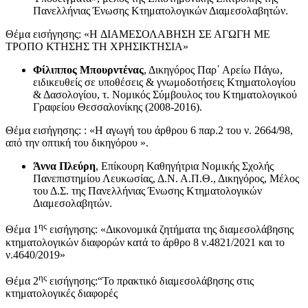
Πανελλήνιας Ένωσης Κτηματολογικών Διαμεσολαβητών.
Θέμα εισήγησης: «H ΔΙΑΜΕΣΟΛΑΒΗΣΗ ΣΕ ΑΓΩΓΗ ΜΕ
ΤΡΟΠΟ ΚΤΗΣΗΣ ΤΗ ΧΡΗΣΙΚΤΗΣΙΑ»
Φίλιππος Μπουρντένας
, Δικηγόρος Παρ΄ Αρείω Πάγω,
ειδικευθείς σε υποθέσεις & γνωμοδοτήσεις Κτηματολογίου
& Δασολογίου, τ. Νομικός Σύμβουλος του Κτηματολογικού
Γραφείου Θεσσαλονίκης (2008-2016).
Θέμα εισήγησης: : «Η αγωγή του άρθρου 6 παρ.2 του ν. 2664/98,
από την οπτική του δικηγόρου ».
Άννα Πλεύρη
, Επίκουρη Καθηγήτρια Νομικής Σχολής
Πανεπιστημίου Λευκωσίας, Δ.Ν. Α.Π.Θ., Δικηγόρος, Μέλος
του Δ.Σ. της Πανελλήνιας Ένωσης Κτηματολογικών
Διαμεσολαβητών.
ης
Θέμα 1
εισήγησης: «Δικονομικά ζητήματα της διαμεσολάβησης
κτηματολογικών διαφορών κατά το άρθρο 8 ν.4821/2021 και το
ν.4640/2019»
ης
Θέμα 2
εισήγησης:“Το πρακτικό διαμεσολάβησης στις
κτηματολογικές διαφορές