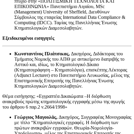
πτυχίο στην «ΠΟΛΙΤΙΣΜΙΚΗ ΤΕΧΝΟΛΟΓΙΑ ΚΑΙ
ΕΠΙΚΟΙΝΩΝΙΑ» Πανεπιστήμιο Αιγαίου, ΜSc
(Management) University of Sheffield, Διευθύνων
Σύμβουλος της εταιρείας International Data Compliance &
Computing (ΙDCC). Ταμίας της Πανελλήνιας Ένωσης
Κτηματολογικών Διαμεσολαβητών.
Εξειδικευμένοι εισηγητές
Κωνσταντίνος Πλιάτσικας,
Δικηγόρος, Διδάκτορας του
Τμήματος Νομικής του ΑΠΘ με αντικείμενο διατριβής το
Αστικό και, ιδίως, το Κτηματολογικό Δίκαιο
(Κτηματογράφηση – Κτηματολόγιο), επισκέπτης Λέκτορας
(Adjunct Lecturer) στο Πανεπιστήμιο Λευκωσίας, μέλος της
Επιστημονικής Επιτροπής της Πανελλήνιας Ένωσης
Κτηματολογικών Διαμεσολαβητών.
Θέμα εισήγησης: «Εγγραπτέα Δικαιώματα –Η διόρθωση
ανακριβούς πρώτης κτηματολογικής εγγραφής μέσω της αγωγής
του άρθρου 6 παρ.2 ν.2664/1998»
Γεώργιος Μαγουλάς,
Δικηγόρος, Συγγραφέας Μονογραφίας
με τίτλο “Κτηματολογικές εγγραφές. Η διόρθωση των
πρώτων ανακριβών εγγραφών. Θεωρία-Νομολογία-
Υποδείγματα», μέλος της Επιστημονικής Επιτροπής της