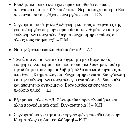
Eκπληκτικό υλικό και έχω παρακολουθήσει δεκάδες
σεμινάρια από το 2013 και έκτοτε. Θερμά συγχαρητήρια Εύη
σε εσένα και τους άξιους συνεργάτες σου. – Ε.Ζ
Συγχαρητήρια στην κα Αυλογιάρη και τους συνεργάτες της
για τη διοργάνωση, την παρουσίαση των θεμάτων και την
επιλογή των εισηγητών. Θερμά συγχαρητήρια επίσης σε
όλους τους εισηγητές!! – Ε.Μ
Θα την ξαναπαρακολουθούσα άνετα!! – Α.Τ
Ένα άρτιο επιμορφωτικό πρόγραμμα με εξαιρετικούς
εισηγητές. Χαίρομαι πολύ που το παρακολούθησα, τόσο με
την ιδιότητα του διαμεσολαβητή, αλλά και ως δικηγόρος σε
υποθέσεις Κτηματολογίου. Συγχαρητήρια για τη διοργάνωση
και την επιλογή των εισηγητών για ένα τόσο εξειδικευμένο
και απαιτητικό αντικείμενο. Ευχαριστίες επίσης για το
πλούσιο υλικό! – Σ.Γ
Εξαιρετικοί όλοι σας!!! Σύντομα θα παρακολουθήσω και
άλλα προγράμματά σας!! Συγχαρητήρια !! – Χ.Π
Συγχαρητήρια για την άρτια οργανωμένη εκπαίδευση στην
Κτηματολογική Διαμεσολάβηση! – Κ.Π