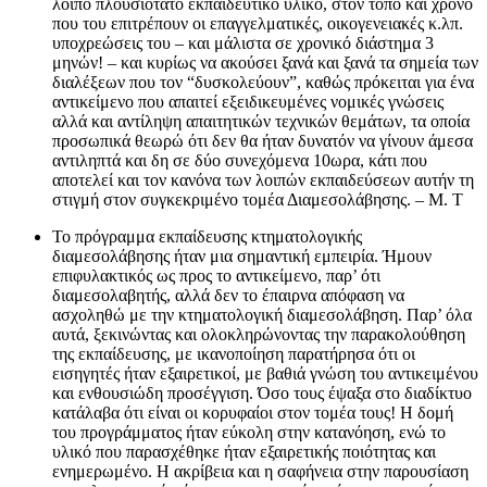
λοιπό πλουσιότατο εκπαιδευτικό υλικό, στον τόπο και χρόνο
που του επιτρέπουν οι επαγγελματικές, οικογενειακές κ.λπ.
υποχρεώσεις του – και μάλιστα σε χρονικό διάστημα 3
μηνών! – και κυρίως να ακούσει ξανά και ξανά τα σημεία των
διαλέξεων που τον “δυσκολεύουν”, καθώς πρόκειται για ένα
αντικείμενο που απαιτεί εξειδικευμένες νομικές γνώσεις
αλλά και αντίληψη απαιτητικών τεχνικών θεμάτων, τα οποία
προσωπικά θεωρώ ότι δεν θα ήταν δυνατόν να γίνουν άμεσα
αντιληπτά και δη σε δύο συνεχόμενα 10ωρα, κάτι που
αποτελεί και τον κανόνα των λοιπών εκπαιδεύσεων αυτήν τη
στιγμή στον συγκεκριμένο τομέα Διαμεσολάβησης. – Μ. Τ
Το πρόγραμμα εκπαίδευσης κτηματολογικής
διαμεσολάβησης ήταν μια σημαντική εμπειρία. Ήμουν
επιφυλακτικός ως προς το αντικείμενο, παρ’ ότι
διαμεσολαβητής, αλλά δεν το έπαιρνα απόφαση να
ασχοληθώ με την κτηματολογική διαμεσολάβηση. Παρ’ όλα
αυτά, ξεκινώντας και ολοκληρώνοντας την παρακολούθηση
της εκπαίδευσης, με ικανοποίηση παρατήρησα ότι οι
εισηγητές ήταν εξαιρετικοί, με βαθιά γνώση του αντικειμένου
και ενθουσιώδη προσέγγιση. Όσο τους έψαξα στο διαδίκτυο
κατάλαβα ότι είναι οι κορυφαίοι στον τομέα τους! Η δομή
του προγράμματος ήταν εύκολη στην κατανόηση, ενώ το
υλικό που παρασχέθηκε ήταν εξαιρετικής ποιότητας και
ενημερωμένο. Η ακρίβεια και η σαφήνεια στην παρουσίαση