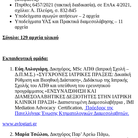
ΠπρΘες 6457/2021 (τακτική διαδικασία), σε ΕπΑκ 4/2021,
σχόλιο: Α. Πλεύρη, σ. 832-845
Υποδείγματα αγωγών αιτήσεων – 2 αρχεία
Υποδείγματα ΥΑΣ και Πρακτικά διαμεσολάβησης – 11
αρχεία
Σύνολο: 129 αρχεία υλικού
Εκπαιδευτική ομάδα:
Εύη Αυλογιάρη
, Δικηγόρος, MSc ΑΠΘ (Ιατρική Σχολή –
Δ.Π.Μ.Σ.) «ΣΥΓΧΡΟΝΕΣ ΙΑΤΡΙΚΕΣ ΠΡΑΞΕΙΣ: Δικαιϊκή
Ρύθμιση και Βιοηθική Διάσταση», Διδάκτωρ της Ιατρικής
Σχολής του ΑΠΘ και υπεύθυνη του ερευνητικού
προγράμματος «ΕΝΣΥΝΑΙΣΘΗΣΗ ΚΑΙ
ΔΙΑΜΕΣΟΛΑΒΗΤΙΚΕΣ ΔΕΞΙΟΤΗΤΕΣ ΣΤΗΝ ΙΑΤΡΙΚΗ
ΚΛΙΝΙΚΗ ΠΡΑΞΗ» Διαπιστευμένη Διαμεσολαβήτρια , IMI
Mediation Advocacy Certification,
Πρόεδρος της
Πανελλήνιας Ένωσης Κτηματολογικών Διαμεσολαβητών.
www.avlogiari.gr
M
αρία Τσώλου,
Δικηγόρος Παρ’ Αρείω Πάγω,