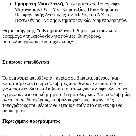
Γραμματή Μπακλατσή,
Διπλωματούχος Τοπογράφος
Μηχανικός ΑΠΘ – Msc Χωροταξίας, Πολεοδομίας &
Περιφερειακής Ανάπτυξης, αν. Μέλος του Δ.Σ. της
Πανελλήνιας Ένωσης Κτηματολογικών Διαμεσολαβητών.
Θέμα εισήγησης: “e-Κτηματολόγιο: Οδηγός ηλεκτρονικών
εφαρμογών τηματολογίου για πολίτες, δικηγόρους,
συμβολαιογράφους και μηχανικούς»
Σε ποιους απευθύνεται
Το σεμινάριο απευθύνεται κυρίως σε διαπιστευμένους (και
καταρτισμένους) διαμεσολαβητές που θέλουν να αποκτήσουν
γνώσεις στην διαμεσολάβηση κτηματολογικών διαφορών και να
εγγραφούν στο ειδικό μητρώο Κτηματολογικών Διαμεσολαβητών,
αλλά και σε δικηγόρους, συμβολαιογράφους, μηχανικούς,
τοπογράφους που θέλουν να εξειδικευτούν στο συγκεκριμένο
αντικείμενο.
Περιεχόμενο προγράμματος