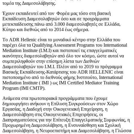
τομέα της Διαμεσολάβησης.
Έχουν εκπαιδευτεί από τον Φορέα μας τόσο στη βασική
Εκπαίδευση Διαμεσολαβητών όσο και σε προγράμματα
μετεκπαίδευσης πάνω από 3.000 διαμεσολαβητές σε Ελλάδα,
Κύπρο και διεθνώς από το 2014 έως σήμερα.
Tο ADR Hellenic είναι το μοναδικό κέντρο στην Ελλάδα που
παρέχει όλα τα Qualifying Assessment Programs του International
Mediation Institute (I.M.I) και πιστοποιεί τις επαγγελματικές
ικανότητες διαμεσολαβητών από όλο τον κόσμο, ώστε αυτοί να
συμπεριληφθούν στην επίσημη λίστα των Διεθνών
Διαμεσολαβητών του Ι.Μ.Ι. Πλέον από το 2019 το πρόγραμμα
Βασικής Εκπαίδευσης-Κατάρτισης του ADR HELLENIC είναι
πιστοποιημένο από το διεθνούς φήμης Ινστιτούτο, Ιnternational
Mediation Institute ( IMI ) ως IMI Certified Mediator Training
Program (IMI CMTP).
Ανάμεσα στα πρωτοποριακά προγράμματα που έχουμε
δημιουργήσει ανήκουν η Επίλυση Συγκρούσεων στον Χώρο
Εργασίας, η Διαδοχή στην Οικογενειακή Επιχείρηση, η
Διαμεσολάβηση στις Οικογενειακές Επιχειρήσεις, οι
Διαπραγματεύσεις για την Επίτευξη Επαγγελματικής Συμφωνίας, η
Προχωρημένη Διαμεσολάβηση, η Ενσυναίσθηση και Σχολική
Διαμεσολάβηση, η Νευροεπιστήμη και Διαμεσολάβηση, η Γλώσσα