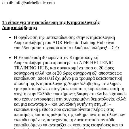
email: info@adrhellenic.com
Τι είπαν για την εκπαίδευση της Κτηματολογικής
Διαμεσολάβησης:
Η οργάνωση της μετεκπαίδευσης στην Κτηματολογική
Διαμεσολάβηση του ADR Hellenic Training Hub είναι
επιπέδου μεταπτυχιακού και το υλικό υπερπλήρες! – Σ.Ο
Η Εκπαίδευση 40 ωρών στην Κτηματολογική
Διαμεσολάβηση που προσφέρει το ADR HELLENIC
TRAINING HUB, και συγκεκριμένα τόσο οι 20 ώρες
ασύγχρονη αλλά και οι 20 ώρες σύγχρονη εξ’ αποστάσεως
εκπαίδευση, αποτελεί όχι μόνο μια τρομερά κατατοπιστική
σπουδή της Κτηματολογικής Διαμεσολάβησης, με πλήρως
εμπεριστατωμένες εισηγήσεις από τους κορυφαίους αυτή τη
στιγμή στην Ελλάδα επιστήμονες διαφορετικών backgrounds
που έχουν εντρυφήσει στη συγκεκριμένη θεματολογία, αλλά
και μια καινοτόμο – και μοναδική αυτήν τη στιγμή! –
εκπαιδευτική μέθοδο που ανταποκρίνεται πλήρως στις
απαιτήσεις και τους ρυθμούς της καθημερινότητας όλων των
εκπαιδευομένων, παρέχοντας τη δυνατότητα στον κάθε
εκπαιδευόμενο να ανατρέξει εκ νέου στις εισηγήσεις και το