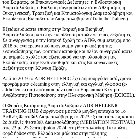
του Σώματος, οι Επικοινωνιακές Δεξιότητες, η Ενδοεταιρική
Διαμεσολάβηση, η Επίλυση συγκρούσεων στον Αθλητισμό, η
Οικογενειακή, Τραπεζική και Κτηματολογική Διαμεσολάβηση και
Εκπαίδευση Εκπαιδευτών Διαμεσολαβητών (Τrain the Trainers).
Εξειδικευόμαστε επίσης στην Ιατρική και Βιοηθική
Διαμεσολάβηση και στην εκπαίδευση ιατρών σε ήπιες δεξιότητες.
Σε συνεργασία με την Ιατρική Σχολή του ΑΠΘ, συμμετείχαμε το
2018 σε ένα ερευνητικό πρόγραμμα για την αύξηση της
ενσυναίσθησης των φοιτητών ιατρικής και πλέον συνεργαζόμαστε
με ιατρικές σχολές του εξωτερικού για την υλοποίηση της
Εκπαίδευσης στην Ενσυναίσθηση και στις Επικοινωνιακές
Δεξιότητες στην Κλινική Πράξη.
Από το 2019 το ADR HELLENIC έχει δημιουργήσει ασύγχρονα
προγράμματα e-learning στην ελληνική και αγγλική γλώσσα (e-
adrhellenic.com) πιστοποιημένα από το Ευρωπαϊκό Κέντρο
Ανεξάρτητης Πιστοποίησης στην Ηλεκτρονική Μάθηση (ECICEL).
Ο Φορέας Κατάρτισης Διαμεσολαβητών ADR HELLENIC
TRAINING HUB διοργάνωσε με πολύ μεγάλη επιτυχία το 1o
Διεθνές Φεστιβάλ Διαμεσολάβησης το 2023 εξ αποστάσεως και το
2ο Διεθνές Φεστιβάλ Διαμεσολάβησης (MEDIATION FESTIVAL)
στις 23 με 25 Σεπτεμβρίου 2024, στη Θεσσαλονίκη. Για πρώτη
φορά ήρθαν στην Ελλάδα και μάλιστα στην πόλη της