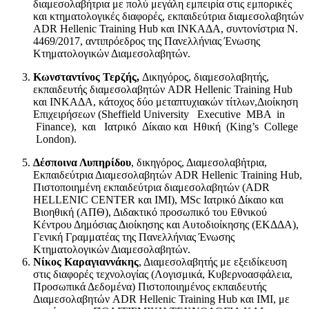
διαμεσολαβήτρια με πολύ μεγάλη εμπειρία στις εμπορικές
και κτηματολογικές διαφορές, εκπαιδεύτρια διαμεσολαβητών
ADR Hellenic Training Hub και INKAΔΑ, συντονίστρια Ν.
4469/2017, αντιπρόεδρος της Πανελλήνιας Ένωσης
Κτηματολογικών Διαμεσολαβητών.
Κωνσταντίνος Τερζής,
Δικηγόρος, διαμεσολαβητής,
εκπαιδευτής διαμεσολαβητών ADR Hellenic Training Hub
και ΙΝΚΑΔΑ, κάτοχος δύο μεταπτυχιακών τίτλων,Διοίκηση
Επιχειρήσεων (Sheffield University Executive MBA in
Finance), και Ιατρικό Δίκαιο και Ηθική (King’s College
London).
Δέσποινα Λυπηρίδου
, δικηγόρος, Διαμεσολαβήτρια,
Eκπαιδεύτρια Διαμεσολαβητών ADR Hellenic Training Hub,
Πιστοποιημένη εκπαιδεύτρια διαμεσολαβητών (ADR
HELLENIC CENTER και ΙΜΙ), MSc Ιατρικό Δίκαιο και
Βιοηθική (ΑΠΘ), Διδακτικό προσωπικό του Εθνικού
Κέντρου Δημόσιας Διοίκησης και Αυτοδιοίκησης (ΕΚΔΔΑ),
Γενική Γραμματέας της Πανελλήνιας Ένωσης
Κτηματολογικών Διαμεσολαβητών.
Νίκος Καραγιαννάκης
, Διαμεσολαβητής με εξειδίκευση
στις διαφορές τεχνολογίας (Λογισμικά, Κυβερνοασφάλεια,
Προσωπικά Δεδομένα) Πιστοποιημένος εκπαιδευτής
Διαμεσολαβητών ADR Hellenic Training Hub και IMI, με