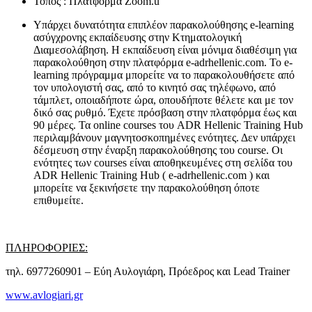
Τόπος : Πλατφόρμα Zoom.u
Υπάρχει δυνατότητα επιπλέον παρακολούθησης e-learning
ασύγχρονης εκπαίδευσης στην Κτηματολογική
Διαμεσολάβηση. Η εκπαίδευση είναι μόνιμα διαθέσιμη για
παρακολούθηση στην πλατφόρμα e-adrhellenic.com. Το e-
learning πρόγραμμα μπορείτε να το παρακολουθήσετε από
τον υπολογιστή σας, από το κινητό σας τηλέφωνο, από
τάμπλετ, οποιαδήποτε ώρα, οπουδήποτε θέλετε και με τον
δικό σας ρυθμό. Έχετε πρόσβαση στην πλατφόρμα έως και
90 μέρες. Τα οnline courses του ADR Hellenic Training Hub
περιλαμβάνουν μαγνητοσκοπημένες ενότητες. Δεν υπάρχει
δέσμευση στην έναρξη παρακολούθησης του course. Οι
ενότητες των courses είναι αποθηκευμένες στη σελίδα του
ADR Hellenic Training Hub ( e-adrhellenic.com ) και
μπορείτε να ξεκινήσετε την παρακολούθηση όποτε
επιθυμείτε.
ΠΛΗΡΟΦΟΡΙΕΣ:
τηλ. 6977260901 – Εύη Αυλογιάρη, Πρόεδρος και Lead Trainer
www.avlogiari.gr