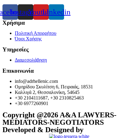
acebook
Instagram
Youtube
Linkedin
Χρήσιμα
Πολιτική Απορρήτου
Όροι Χρήσης
Υπηρεσίες
Διαμεσολάβηση
Επικοινωνία
info@adrhellenic.com
Ομηρίδου Σκυλίτση 6, Πειραιάς, 18531
Καλλιγά 2, Θεσσαλονίκη, 54645
+30 2104111687, +30 2310825463
+30 6977260901
Copyright @2026 A&A LAWYERS-
MEDIATORS-NEGOTIATORS
Developed & Designed by