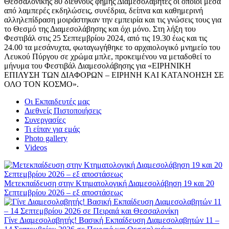
Θεσσαλονίκης 80 διεθνούς φήμης Διαμεσολαβητές οι οποίοι μέσα
από λαμπερές εκδηλώσεις, συνέδρια, δείπνα και καθημερινή
αλληλεπίδραση μοιράστηκαν την εμπειρία και τις γνώσεις τους για
το Θεσμό της Διαμεσολάβησης και όχι μόνο. Στη λήξη του
Φεστιβάλ στις 25 Σεπτεμβρίου 2024, από τις 19.30 έως και τις
24.00 τα μεσάνυχτα, φωταγωγήθηκε το αρχαιολογικό μνημείο του
Λευκού Πύργου σε χρώμα μπλε, προκειμένου να μεταδοθεί το
μήνυμα του Φεστιβάλ Διαμεσολάβησης για «ΕΙΡΗΝΙΚΗ
ΕΠΙΛΥΣΗ ΤΩΝ ΔΙΑΦΟΡΩΝ – ΕΙΡΗΝΗ ΚΑΙ ΚΑΤΑΝΟΗΣΗ ΣΕ
ΟΛΟ ΤΟΝ ΚΟΣΜΟ».
Οι Εκπαιδευτές μας
Διεθνείς Πιστοποιήσεις
Συνεργασίες
Τι είπαν για εμάς
Photo gallery
Videos
Μετεκπαίδευση στην Κτηματολογική Διαμεσολάβηση 19 και 20
Σεπτεμβρίου 2026 – εξ αποστάσεως
Γίνε Διαμεσολαβητής! Βασική Εκπαίδευση Διαμεσολαβητών 11 –