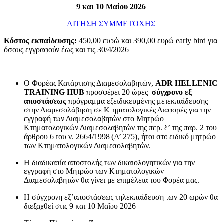
9 και 10 Μαίου 2026
ΑΙΤΗΣΗ ΣΥΜΜΕΤΟΧΗΣ
Κόστος εκπαίδευσης:
450,00 ευρώ και 390,00 ευρώ early bird για
όσους εγγραφούν έως και τις 30/4/2026
Ο Φορέας Κατάρτισης Διαμεσολαβητών,
ADR
HELLENIC
TRAINING
HUB
προσφέρει 20 ώρες
σύγχρονο εξ
αποστάσεως
πρόγραμμα εξειδικευμένης μετεκπαίδευσης
στην Διαμεσολάβηση σε Κτηματολογικές Διαφορές για την
εγγραφή των Διαμεσολαβητών στο Μητρώο
Κτηματολογικών Διαμεσολαβητών της περ. δ’ της παρ. 2 του
άρθρου 6 του ν. 2664/1998 (Α’ 275), ήτοι στο ειδικό μητρώο
των Κτηματολογικών Διαμεσολαβητών.
Η διαδικασία αποστολής των δικαιολογητικών για την
εγγραφή στο Μητρώο των Κτηματολογικών
Διαμεσολαβητών θα γίνει με επιμέλεια του Φορέα μας.
Η σύγχρονη εξ’αποστάσεως τηλεκπαίδευση των 20 ωρών θα
διεξαχθεί στις 9 και 10 Μαΐου 2026