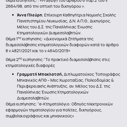
Θέμα εισήγησης: : «Η αγωγή του άρθρου 6 παρ.2 του ν.
2664/98, από την οπτική του δικηγόρου ».
Άννα Πλεύρη
, Επίκουρη Καθηγήτρια Νομικής Σχολής
Πανεπιστημίου Λευκωσίας, Δ.Ν. Α.Π.Θ., Δικηγόρος,
Μέλος του Δ.Σ. της Πανελλήνιας Ένωσης
Κτηματολογικών Διαμεσολαβητών.
ης
Θέμα 1
εισήγησης: «Δικονομικά ζητήματα της
διαμεσολάβησης κτηματολογικών διαφορών κατά το άρθρο
8 ν.4821/2021 και το ν.4640/2019»
ης
Θέμα 2
εισήγησης:“Το πρακτικό διαμεσολάβησης στις
κτηματολογικές διαφορές
Γραμματή Μπακλατσή,
Διπλωματούχος Τοπογράφος
Μηχανικός ΑΠΘ – Msc Χωροταξίας, Πολεοδομίας &
Περιφερειακής Ανάπτυξης, αν. Μέλος του Δ.Σ. της
Πανελλήνιας Ένωσης Κτηματολογικών
Διαμεσολαβητών.
Θέμα εισήγησης: “e-Κτηματολόγιο: Οδηγός ηλεκτρονικών
εφαρμογών τηματολογίου για πολίτες, δικηγόρους,
συμβολαιογράφους και μηχανικούς»