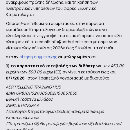
ανακριβούς πρώτης δήλωσης, και τη χρήση των
ηλεκτρονικών υπηρεσιών του φορέα «Ελληνικό
Κτηματολόγιο».
Όποιος/-α επιθυμεί να συμμετάσχει στην παρούσα
εκπαίδευση Κτηματολογικών διαμεσολαβητών και να
ολοκληρώσει την εγγραφή του σε αυτή πρέπει να αποστείλει
ηλεκτρονικά στο email: info@adrhellenic.com με σημείωση
«Κτηματολογική Ιούλιος 2026» έως 9 Ιουλίου τα κάτωθι:
α)
την
αίτηση συμμετοχής
συμπληρωμένη
και
β)
το παραστατικό καταβολής των διδάκτρων
των
450,00
ευρώ
ή των
390,00 ευρώ
(EB) αν γίνει η κατάθεση έως και
6/7/2026
, στον Τραπεζικό Λογαριασμό με δικαιούχο:
ADR HELLENIC TRAINING HUB
ΙΒΑΝ:GR8701102110000021100657655
Εθνική Τράπεζα Ελλάδος
Swift: ETHNGRAA
Αιτιολογία: Κτηματολογική Ιούλιος «Ονοματεπώνυμο
Εκπαιδευόμενου»
(Τα τραπεζικά έξοδα μεταφοράς βαρύνουν εξ ολοκλήρου τον/
την καταθέτη)