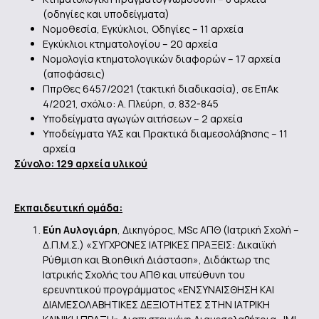
(οδηγίες και υποδείγματα)
Νομοθεσία, Εγκύκλιοι, Οδηγίες – 11 αρχεία
Εγκύκλιοι κτηματολογίου – 20 αρχεία
Νομολογία κτηματολογικών διαφορών – 17 αρχεία
(αποφάσεις)
ΠπρΘες 6457/2021 (τακτική διαδικασία), σε ΕπΑκ
4/2021, σχόλιο: Α. Πλεύρη, σ. 832-845
Υποδείγματα αγωγών αιτήσεων – 2 αρχεία
Υποδείγματα ΥΑΣ και Πρακτικά διαμεσολάβησης – 11
αρχεία
Σύνολο: 129 αρχεία υλικού
Εκπαιδευτική ομάδα:
Εύη Αυλογιάρη
, Δικηγόρος, MSc ΑΠΘ (Ιατρική Σχολή –
Δ.Π.Μ.Σ.) «ΣΥΓΧΡΟΝΕΣ ΙΑΤΡΙΚΕΣ ΠΡΑΞΕΙΣ: Δικαιϊκή
Ρύθμιση και Βιοηθική Διάσταση», Διδάκτωρ της
Ιατρικής Σχολής του ΑΠΘ και υπεύθυνη του
ερευνητικού προγράμματος «ΕΝΣΥΝΑΙΣΘΗΣΗ ΚΑΙ
ΔΙΑΜΕΣΟΛΑΒΗΤΙΚΕΣ ΔΕΞΙΟΤΗΤΕΣ ΣΤΗΝ ΙΑΤΡΙΚΗ