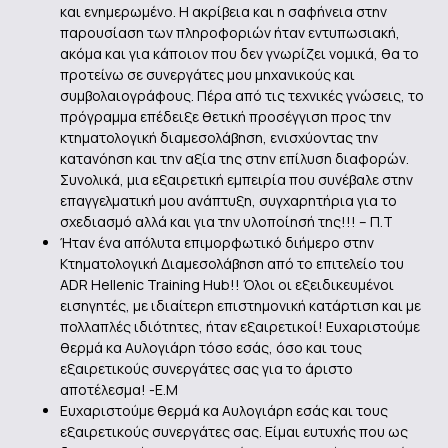
και ενημερωμένο. Η ακρίβεια και η σαφήνεια στην
παρουσίαση των πληροφοριών ήταν εντυπωσιακή,
ακόμα και για κάποιον που δεν γνωρίζει νομικά, θα το
προτείνω σε συνεργάτες μου μηχανικούς και
συμβολαιογράφους. Πέρα από τις τεχνικές γνώσεις, το
πρόγραμμα επέδειξε θετική προσέγγιση προς την
κτηματολογική διαμεσολάβηση, ενισχύοντας την
κατανόηση και την αξία της στην επίλυση διαφορών.
Συνολικά, μια εξαιρετική εμπειρία που συνέβαλε στην
επαγγελματική μου ανάπτυξη, συγχαρητήρια για το
σχεδιασμό αλλά και για την υλοποίησή της!!! – Π.Τ
Ήταν ένα απόλυτα επιμορφωτικό διήμερο στην
Κτηματολογική Διαμεσολάβηση από το επιτελείο του
ADR Hellenic Training Hub!! Όλοι οι εξειδικευμένοι
εισηγητές, με ιδιαίτερη επιστημονική κατάρτιση και με
πολλαπλές ιδιότητες, ήταν εξαιρετικοί! Ευχαριστούμε
θερμά κα Αυλογιάρη τόσο εσάς, όσο και τους
εξαιρετικούς συνεργάτες σας για το άριστο
αποτέλεσμα! -Ε.Μ
Ευχαριστούμε θερμά κα Αυλογιάρη εσάς και τους
εξαιρετικούς συνεργάτες σας. Είμαι ευτυχής που ως