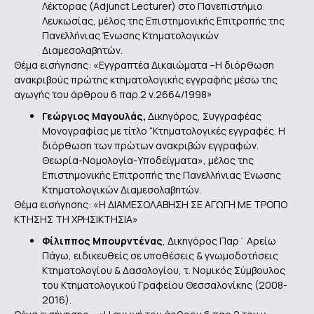
Λέκτορας (Adjunct Lecturer) στο Πανεπιστήμιο
Λευκωσίας, μέλος της Επιστημονικής Επιτροπής της
Πανελλήνιας Ένωσης Κτηματολογικών
Διαμεσολαβητών.
Θέμα εισήγησης: «Εγγραπτέα Δικαιώματα –Η διόρθωση
ανακριβούς πρώτης κτηματολογικής εγγραφής μέσω της
αγωγής του άρθρου 6 παρ.2 ν.2664/1998»
Γεώργιος Μαγουλάς,
Δικηγόρος, Συγγραφέας
Μονογραφίας με τίτλο “Κτηματολογικές εγγραφές. Η
διόρθωση των πρώτων ανακριβών εγγραφών.
Θεωρία-Νομολογία-Υποδείγματα», μέλος της
Επιστημονικής Επιτροπής της Πανελλήνιας Ένωσης
Κτηματολογικών Διαμεσολαβητών.
Θέμα εισήγησης: «H ΔΙΑΜΕΣΟΛΑΒΗΣΗ ΣΕ ΑΓΩΓΗ ΜΕ ΤΡΟΠΟ
ΚΤΗΣΗΣ ΤΗ ΧΡΗΣΙΚΤΗΣΙΑ»
Φίλιππος Μπουρντένας
, Δικηγόρος Παρ΄ Αρείω
Πάγω, ειδικευθείς σε υποθέσεις & γνωμοδοτήσεις
Κτηματολογίου & Δασολογίου, τ. Νομικός Σύμβουλος
του Κτηματολογικού Γραφείου Θεσσαλονίκης (2008-
2016).