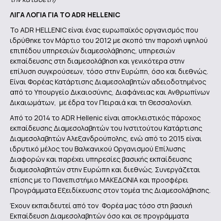
ΛΙΓΑ ΛΟΓΙΑ ΓΙΑ ΤΟ
ADR
HELLENIC
Το ADR HELLENIC είναι ένας ευρωπαϊκός οργανισμός που
ιδρύθηκε τον Μάρτιο του 2012 με σκοπό την παροχή υψηλού
επιπέδου υπηρεσιών διαμεσολάβησης, υπηρεσιών
εκπαίδευσης στη διαμεσολάβηση και γενικότερα στην
επίλυση συγκρούσεων, τόσο στην Ευρώπη, όσο και διεθνώς.
Είναι Φορέας Κατάρτισης Διαμεσολαβητών αδειοδοτημένος
από το Υπουργείο Δικαιοσύνης, Διαφάνειας και Ανθρωπίνων
Δικαιωμάτων, με έδρα τον Πειραιά και τη Θεσσαλονίκη.
Από το 2014 το ADR Hellenic είναι αποκλειστικός πάροχος
εκπαίδευσης Διαμεσολαβητών του Ινστιτούτου Κατάρτισης
Διαμεσολαβητών Αλεξανδρούπολης, ενώ από το 2015 είναι
ιδρυτικό μέλος του Βαλκανικού Οργανισμού Επίλυσης
Διαφορών και παρέχει υπηρεσίες βασικής εκπαίδευσης
διαμεσολαβητών στην Ευρώπη και διεθνώς. Συνεργάζεται
επίσης με το Πανεπιστήμιο ΜΑΚΕΔΟΝΙΑ και προσφέρει
Προγράμματα Εξειδίκευσης στον τομέα της Διαμεσολάβησης.
Έχουν εκπαιδευτεί από τον Φορέα μας τόσο στη βασική
Εκπαίδευση Διαμεσολαβητών όσο και σε προγράμματα