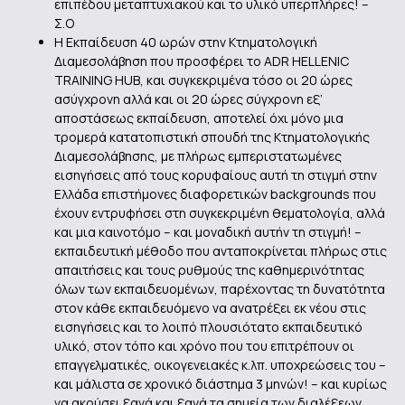
επιπέδου μεταπτυχιακού και το υλικό υπερπλήρες! –
Σ.Ο
Η Εκπαίδευση 40 ωρών στην Κτηματολογική
Διαμεσολάβηση που προσφέρει το ADR HELLENIC
TRAINING HUB, και συγκεκριμένα τόσο οι 20 ώρες
ασύγχρονη αλλά και οι 20 ώρες σύγχρονη εξ’
αποστάσεως εκπαίδευση, αποτελεί όχι μόνο μια
τρομερά κατατοπιστική σπουδή της Κτηματολογικής
Διαμεσολάβησης, με πλήρως εμπεριστατωμένες
εισηγήσεις από τους κορυφαίους αυτή τη στιγμή στην
Ελλάδα επιστήμονες διαφορετικών backgrounds που
έχουν εντρυφήσει στη συγκεκριμένη θεματολογία, αλλά
και μια καινοτόμο – και μοναδική αυτήν τη στιγμή! –
εκπαιδευτική μέθοδο που ανταποκρίνεται πλήρως στις
απαιτήσεις και τους ρυθμούς της καθημερινότητας
όλων των εκπαιδευομένων, παρέχοντας τη δυνατότητα
στον κάθε εκπαιδευόμενο να ανατρέξει εκ νέου στις
εισηγήσεις και το λοιπό πλουσιότατο εκπαιδευτικό
υλικό, στον τόπο και χρόνο που του επιτρέπουν οι
επαγγελματικές, οικογενειακές κ.λπ. υποχρεώσεις του –
και μάλιστα σε χρονικό διάστημα 3 μηνών! – και κυρίως
να ακούσει ξανά και ξανά τα σημεία των διαλέξεων