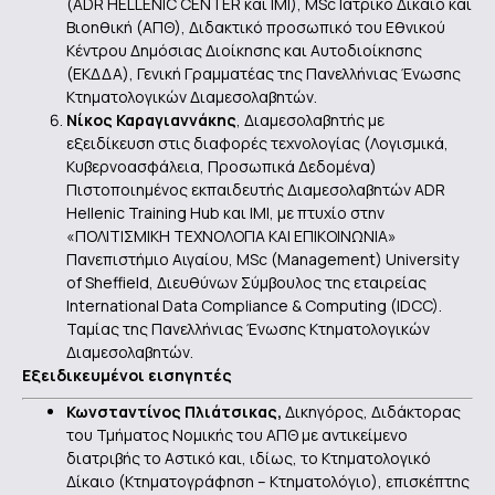
(ADR HELLENIC CENTER και ΙΜΙ), MSc Ιατρικό Δίκαιο και
Βιοηθική (ΑΠΘ), Διδακτικό προσωπικό του Εθνικού
Κέντρου Δημόσιας Διοίκησης και Αυτοδιοίκησης
(ΕΚΔΔΑ), Γενική Γραμματέας της Πανελλήνιας Ένωσης
Κτηματολογικών Διαμεσολαβητών.
Νίκος Καραγιαννάκης
, Διαμεσολαβητής με
εξειδίκευση στις διαφορές τεχνολογίας (Λογισμικά,
Κυβερνοασφάλεια, Προσωπικά Δεδομένα)
Πιστοποιημένος εκπαιδευτής Διαμεσολαβητών ADR
Hellenic Training Hub και IMI, με πτυχίο στην
«ΠΟΛΙΤΙΣΜΙΚΗ ΤΕΧΝΟΛΟΓΙΑ ΚΑΙ ΕΠΙΚΟΙΝΩΝΙΑ»
Πανεπιστήμιο Αιγαίου, ΜSc (Management) University
of Sheffield, Διευθύνων Σύμβουλος της εταιρείας
International Data Compliance & Computing (ΙDCC).
Ταμίας της Πανελλήνιας Ένωσης Κτηματολογικών
Διαμεσολαβητών.
Εξειδικευμένοι εισηγητές
Κωνσταντίνος Πλιάτσικας,
Δικηγόρος, Διδάκτορας
του Τμήματος Νομικής του ΑΠΘ με αντικείμενο
διατριβής το Αστικό και, ιδίως, το Κτηματολογικό
Δίκαιο (Κτηματογράφηση – Κτηματολόγιο), επισκέπτης