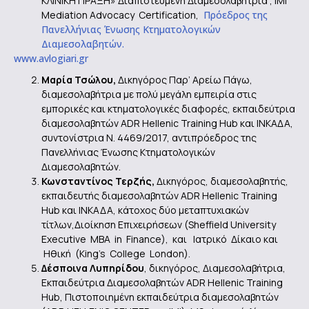
ΚΛΙΝΙΚΗ ΠΡΑΞΗ» Διαπιστευμένη Διαμεσολαβήτρια , IMI
Mediation Advocacy Certification,
Πρόεδρος της
Πανελλήνιας Ένωσης Κτηματολογικών
Διαμεσολαβητών.
www.avlogiari.gr
M
αρία Τσώλου,
Δικηγόρος Παρ’ Αρείω Πάγω,
διαμεσολαβήτρια με πολύ μεγάλη εμπειρία στις
εμπορικές και κτηματολογικές διαφορές, εκπαιδεύτρια
διαμεσολαβητών ADR Hellenic Training Hub και INKAΔΑ,
συντονίστρια Ν. 4469/2017, αντιπρόεδρος της
Πανελλήνιας Ένωσης Κτηματολογικών
Διαμεσολαβητών.
Κωνσταντίνος Τερζής,
Δικηγόρος, διαμεσολαβητής,
εκπαιδευτής διαμεσολαβητών ADR Hellenic Training
Hub και ΙΝΚΑΔΑ, κάτοχος δύο μεταπτυχιακών
τίτλων,Διοίκηση Επιχειρήσεων (Sheffield University
Executive MBA in Finance), και Ιατρικό Δίκαιο και
Ηθική (King’s College London).
Δέσποινα Λυπηρίδου
, δικηγόρος, Διαμεσολαβήτρια,
Eκπαιδεύτρια Διαμεσολαβητών ADR Hellenic Training
Hub, Πιστοποιημένη εκπαιδεύτρια διαμεσολαβητών