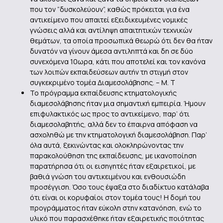
που τον “δυσκολεύουν”, καθώς πρόκειται για ένα
αντικείμενο που απαιτεί εξειδικευμένες νομικές
γνώσεις αλλά και αντίληψη απαιτητικών τεχνικών
θεμάτων, τα οποία προσωπικά θεωρώ ότι δεν θα ήταν
δυνατόν να γίνουν άμεσα αντιληπτά και δη σε δύο
συνεχόμενα 10ωρα, κάτι που αποτελεί και τον κανόνα
των λοιπών εκπαιδεύσεων αυτήν τη στιγμή στον
συγκεκριμένο τομέα Διαμεσολάβησης. – Μ. Τ
Το πρόγραμμα εκπαίδευσης κτηματολογικής
διαμεσολάβησης ήταν μια σημαντική εμπειρία. Ήμουν
επιφυλακτικός ως προς το αντικείμενο, παρ’ ότι
διαμεσολαβητής, αλλά δεν το έπαιρνα απόφαση να
ασχοληθώ με την κτηματολογική διαμεσολάβηση. Παρ’
όλα αυτά, ξεκινώντας και ολοκληρώνοντας την
παρακολούθηση της εκπαίδευσης, με ικανοποίηση
παρατήρησα ότι οι εισηγητές ήταν εξαιρετικοί, με
βαθιά γνώση του αντικειμένου και ενθουσιώδη
προσέγγιση. Όσο τους έψαξα στο διαδίκτυο κατάλαβα
ότι είναι οι κορυφαίοι στον τομέα τους! Η δομή του
προγράμματος ήταν εύκολη στην κατανόηση, ενώ το
υλικό που παρασχέθηκε ήταν εξαιρετικής ποιότητας