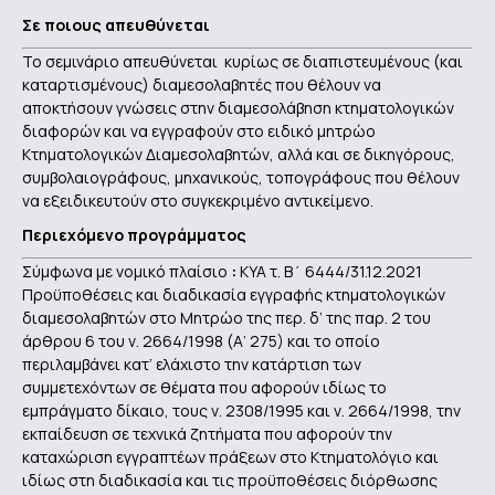
Σε ποιους απευθύνεται
Το σεμινάριο απευθύνεται κυρίως σε διαπιστευμένους (και
καταρτισμένους) διαμεσολαβητές που θέλουν να
αποκτήσουν γνώσεις στην διαμεσολάβηση κτηματολογικών
διαφορών και να εγγραφούν στο ειδικό μητρώο
Κτηματολογικών Διαμεσολαβητών, αλλά και σε δικηγόρους,
συμβολαιογράφους, μηχανικούς, τοπογράφους που θέλουν
να εξειδικευτούν στο συγκεκριμένο αντικείμενο.
Περιεχόμενο προγράμματος
Σύμφωνα με νομικό πλαίσιο
:
ΚΥΑ τ. Β΄ 6444/31.12.2021
Προϋποθέσεις και διαδικασία εγγραφής κτηματολογικών
διαμεσολαβητών στο Μητρώο της περ. δ’ της παρ. 2 του
άρθρου 6 του ν. 2664/1998 (Α’ 275) και το οποίο
περιλαμβάνει κατ’ ελάχιστο την κατάρτιση των
συμμετεχόντων σε θέματα που αφορούν ιδίως το
εμπράγματο δίκαιο, τους ν. 2308/1995 και ν. 2664/1998, την
εκπαίδευση σε τεχνικά ζητήματα που αφορούν την
καταχώριση εγγραπτέων πράξεων στο Κτηματολόγιο και
ιδίως στη διαδικασία και τις προϋποθέσεις διόρθωσης