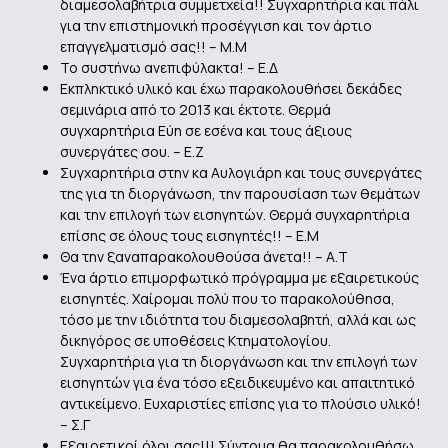
διαμεσολαβήτρια συμμετχεία!! Συγχαρητήρια και πάλι
για την επιστημονική προσέγγιση και τον άρτιο
επαγγελματισμό σας!! – Μ.Μ
Το συστήνω ανεπιφύλακτα! – Ε.Δ
Eκπληκτικό υλικό και έχω παρακολουθήσει δεκάδες
σεμινάρια από το 2013 και έκτοτε. Θερμά
συγχαρητήρια Εύη σε εσένα και τους άξιους
συνεργάτες σου. – Ε.Ζ
Συγχαρητήρια στην κα Αυλογιάρη και τους συνεργάτες
της για τη διοργάνωση, την παρουσίαση των θεμάτων
και την επιλογή των εισηγητών. Θερμά συγχαρητήρια
επίσης σε όλους τους εισηγητές!! – Ε.Μ
Θα την ξαναπαρακολουθούσα άνετα!! – Α.Τ
Ένα άρτιο επιμορφωτικό πρόγραμμα με εξαιρετικούς
εισηγητές. Χαίρομαι πολύ που το παρακολούθησα,
τόσο με την ιδιότητα του διαμεσολαβητή, αλλά και ως
δικηγόρος σε υποθέσεις Κτηματολογίου.
Συγχαρητήρια για τη διοργάνωση και την επιλογή των
εισηγητών για ένα τόσο εξειδικευμένο και απαιτητικό
αντικείμενο. Ευχαριστίες επίσης για το πλούσιο υλικό!
– Σ.Γ
Εξαιρετικοί όλοι σας!!! Σύντομα θα παρακολουθήσω