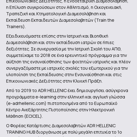
Επικοινωνιακές Δεξιότητες, η Ενδοεταιρική Διαμεσολάβηση,
η Επίλυση συγκρούσεων στον Αθλητισμό, η Οικογενειακή,
Τραπεζική και Κτηματολογική Διαμεσολάβηση και
Εκπαίδευση Εκπαιδευτών Διαμεσολαβητών (Τrain the
Trainers).
Εξειδικευόμαστε επίσης στην Ιατρική και Βιοηθική
Διαμεσολάβηση και στην εκπαίδευση ιατρών σε ήπιες
δεξιότητες. Σε συνεργασία με την Ιατρική Σχολή του ΑΠΘ,
συμμετείχαμε το 2018 σε ένα ερευνητικό πρόγραμμα για την
αύξηση της ενσυναίσθησης των φοιτητών ιατρικής και πλέον
συνεργαζόμαστε με ιατρικές σχολές του εξωτερικού για την
υλοποίηση της Εκπαίδευσης στην Ενσυναίσθηση και στις
Επικοινωνιακές Δεξιότητες στην Κλινική Πράξη.
Από το 2019 το ADR HELLENIC έχει δημιουργήσει ασύγχρονα
προγράμματα e-learning στην ελληνική και αγγλική γλώσσα
(e-adrhellenic.com) πιστοποιημένα από το Ευρωπαϊκό
Κέντρο Ανεξάρτητης Πιστοποίησης στην Ηλεκτρονική
Μάθηση (ECICEL).
Ο Φορέας Κατάρτισης Διαμεσολαβητών ADR HELLENIC
TRAINING HUB διοργάνωσε με πολύ μεγάλη επιτυχία το 1o