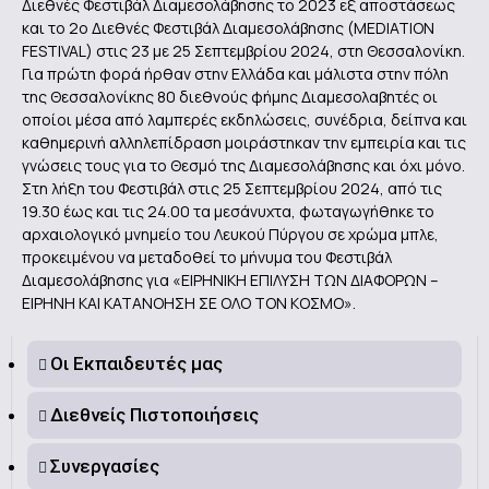
Διεθνές Φεστιβάλ Διαμεσολάβησης το 2023 εξ αποστάσεως
και το 2ο Διεθνές Φεστιβάλ Διαμεσολάβησης (MEDIATION
FESTIVAL) στις 23 με 25 Σεπτεμβρίου 2024, στη Θεσσαλονίκη.
Για πρώτη φορά ήρθαν στην Ελλάδα και μάλιστα στην πόλη
της Θεσσαλονίκης 80 διεθνούς φήμης Διαμεσολαβητές οι
οποίοι μέσα από λαμπερές εκδηλώσεις, συνέδρια, δείπνα και
καθημερινή αλληλεπίδραση μοιράστηκαν την εμπειρία και τις
γνώσεις τους για το Θεσμό της Διαμεσολάβησης και όχι μόνο.
Στη λήξη του Φεστιβάλ στις 25 Σεπτεμβρίου 2024, από τις
19.30 έως και τις 24.00 τα μεσάνυχτα, φωταγωγήθηκε το
αρχαιολογικό μνημείο του Λευκού Πύργου σε χρώμα μπλε,
προκειμένου να μεταδοθεί το μήνυμα του Φεστιβάλ
Διαμεσολάβησης για «ΕΙΡΗΝΙΚΗ ΕΠΙΛΥΣΗ ΤΩΝ ΔΙΑΦΟΡΩΝ –
ΕΙΡΗΝΗ ΚΑΙ ΚΑΤΑΝΟΗΣΗ ΣΕ ΟΛΟ ΤΟΝ ΚΟΣΜΟ».
Οι Εκπαιδευτές μας
Διεθνείς Πιστοποιήσεις
Συνεργασίες