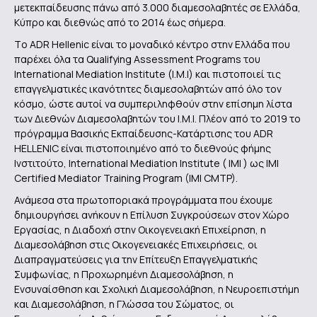
μετεκπαίδευσης πάνω από 3.000 διαμεσολαβητές σε Ελλάδα,
Κύπρο και διεθνώς από το 2014 έως σήμερα.
Tο ADR Hellenic είναι το μοναδικό κέντρο στην Ελλάδα που
παρέχει όλα τα Qualifying Assessment Programs του
International Mediation Institute (I.M.I) και πιστοποιεί τις
επαγγελματικές ικανότητες διαμεσολαβητών από όλο τον
κόσμο, ώστε αυτοί να συμπεριληφθούν στην επίσημη λίστα
των Διεθνών Διαμεσολαβητών του Ι.Μ.Ι. Πλέον από το 2019 το
πρόγραμμα Βασικής Εκπαίδευσης-Κατάρτισης του ADR
HELLENIC είναι πιστοποιημένο από το διεθνούς φήμης
Ινστιτούτο, Ιnternational Mediation Institute ( IMI ) ως IMI
Certified Mediator Training Program (IMI CMTP).
Ανάμεσα στα πρωτοποριακά προγράμματα που έχουμε
δημιουργήσει ανήκουν η Επίλυση Συγκρούσεων στον Χώρο
Εργασίας, η Διαδοχή στην Οικογενειακή Επιχείρηση, η
Διαμεσολάβηση στις Οικογενειακές Επιχειρήσεις, οι
Διαπραγματεύσεις για την Επίτευξη Επαγγελματικής
Συμφωνίας, η Προχωρημένη Διαμεσολάβηση, η
Ενσυναίσθηση και Σχολική Διαμεσολάβηση, η Νευροεπιστήμη
και Διαμεσολάβηση, η Γλώσσα του Σώματος, οι