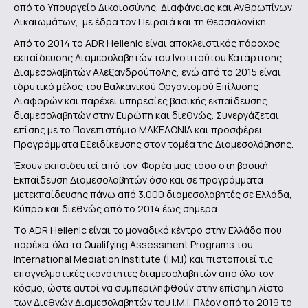
από το Υπουργείο Δικαιοσύνης, Διαφάνειας και Ανθρωπίνων
Δικαιωμάτων, με έδρα τον Πειραιά και τη Θεσσαλονίκη.
Από το 2014 το ADR Hellenic είναι αποκλειστικός πάροχος
εκπαίδευσης Διαμεσολαβητών του Ινστιτούτου Κατάρτισης
Διαμεσολαβητών Αλεξανδρούπολης, ενώ από το 2015 είναι
ιδρυτικό μέλος του Βαλκανικού Οργανισμού Επίλυσης
Διαφορών και παρέχει υπηρεσίες βασικής εκπαίδευσης
διαμεσολαβητών στην Ευρώπη και διεθνώς. Συνεργάζεται
επίσης με το Πανεπιστήμιο ΜΑΚΕΔΟΝΙΑ και προσφέρει
Προγράμματα Εξειδίκευσης στον τομέα της Διαμεσολάβησης.
Έχουν εκπαιδευτεί από τον Φορέα μας τόσο στη βασική
Εκπαίδευση Διαμεσολαβητών όσο και σε προγράμματα
μετεκπαίδευσης πάνω από 3.000 διαμεσολαβητές σε Ελλάδα,
Κύπρο και διεθνώς από το 2014 έως σήμερα.
Tο ADR Hellenic είναι το μοναδικό κέντρο στην Ελλάδα που
παρέχει όλα τα Qualifying Assessment Programs του
International Mediation Institute (I.M.I) και πιστοποιεί τις
επαγγελματικές ικανότητες διαμεσολαβητών από όλο τον
κόσμο, ώστε αυτοί να συμπεριληφθούν στην επίσημη λίστα
των Διεθνών Διαμεσολαβητών του Ι.Μ.Ι. Πλέον από το 2019 το