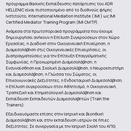
πρόγραμμα Βασικής Εκπαίδευσης-Κατάρτισης του ADR
HELLENIC είναι πιστοποιημένο από το διεθνούς φήμης
Ινστιτούτο, Ιnternational Mediation Institute ( IMI ) ως IMI
Certified Mediator Training Program (IMI CMTP).
Ανάμεσα στα πρωτοποριακά προγράμματα που έχουμε
δημιουργήσει ανήκουν η Επίλυση Συγκρούσεων στον Χώρο
Εργασίας, η Διαδοχή στην Οικογενειακή Επιχείρηση, η
Διαμεσολάβηση στις Οικογενειακές Επιχειρήσεις, οι
Διαπραγματεύσεις για την Επίτευξη Επαγγελματικής
Συμφωνίας, η Προχωρημένη Διαμεσολάβηση, η
Ενσυναίσθηση και Σχολική Διαμεσολάβηση, η Νευροεπιστήμη
και Διαμεσολάβηση, η Γλώσσα του Σώματος, οι
Επικοινωνιακές Δεξιότητες, η Ενδοεταιρική Διαμεσολάβηση,
η Επίλυση συγκρούσεων στον Αθλητισμό, η Οικογενειακή,
Τραπεζική και Κτηματολογική Διαμεσολάβηση και
Εκπαίδευση Εκπαιδευτών Διαμεσολαβητών (Τrain the
Trainers).
Εξειδικευόμαστε επίσης στην Ιατρική και Βιοηθική
Διαμεσολάβηση και στην εκπαίδευση ιατρών σε ήπιες
δεξιότητες. Σε συνεργασία με την Ιατρική Σχολή του ΑΠΘ,