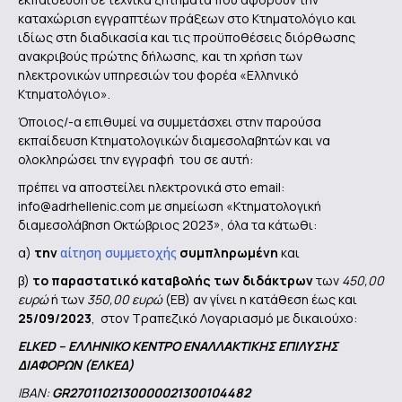
καταχώριση εγγραπτέων πράξεων στο Κτηματολόγιο και
ιδίως στη διαδικασία και τις προϋποθέσεις διόρθωσης
ανακριβούς πρώτης δήλωσης, και τη χρήση των
ηλεκτρονικών υπηρεσιών του φορέα «Ελληνικό
Κτηματολόγιο».
Όποιος/-α επιθυμεί να συμμετάσχει στην παρούσα
εκπαίδευση Κτηματολογικών διαμεσολαβητών και να
ολοκληρώσει την εγγραφή του σε αυτή:
πρέπει να αποστείλει ηλεκτρονικά στο email:
info@adrhellenic.com με σημείωση «Κτηματολογική
διαμεσολάβηση Οκτώβριος 2023», όλα τα κάτωθι:
α)
την
αίτηση συμμετοχής
συμπληρωμένη
και
β)
το παραστατικό καταβολής των διδάκτρων
των
450,00
ευρώ
ή των
350,00 ευρώ
(EB) αν γίνει η κατάθεση έως και
25/09/2023
, στον Τραπεζικό Λογαριασμό με δικαιούχο:
ELKED
– ΕΛΛΗΝΙΚΟ ΚΕΝΤΡΟ ΕΝΑΛΛΑΚΤΙΚΗΣ ΕΠΙΛΥΣΗΣ
ΔΙΑΦΟΡΩΝ (ΕΛΚΕΔ)
ΙΒΑΝ:
GR2701102130000021300104482