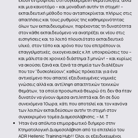
έχουν εντρυφήσει στη συγκεκριμένη θεματολογία, αλλά
και μια καινοτόμο – και μοναδική αυτήν τη στιγμή! –
εκπαιδευτική μέθοδο που ανταποκρίνεται πλήρως στις
απαιτήσεις και τους ρυθμούς της καθημερινότητας
όλων των εκπαιδευομένων, παρέχοντας τη δυνατότητα
στον κάθε εκπαιδευόμενο να ανατρέξει εκ νέου στις
εισηγήσεις και το λοιπό πλουσιότατο εκπαιδευτικό
υλικό, στον τόπο και χρόνο που του επιτρέπουν οι
επαγγελματικές, οικογενειακές κ.λπ. υποχρεώσεις του –
και μάλιστα σε χρονικό διάστημα 3 μηνών! – και κυρίως
να ακούσει ξανά και ξανά τα σημεία των διαλέξεων
που τον “δυσκολεύουν”, καθώς πρόκειται για ένα
αντικείμενο που απαιτεί εξειδικευμένες νομικές
γνώσεις αλλά και αντίληψη απαιτητικών τεχνικών
θεμάτων, τα οποία προσωπικά θεωρώ ότι δεν θα ήταν
δυνατόν να γίνουν άμεσα αντιληπτά και δη σε δύο
συνεχόμενα 10ωρα, κάτι που αποτελεί και τον κανόνα
των λοιπών εκπαιδεύσεων αυτήν τη στιγμή στον
συγκεκριμένο τομέα Διαμεσολάβησης. – Μ. Τ
Ήταν ένα απόλυτα επιμορφωτικό διήμερο στην
Κτηματολογική Διαμεσολάβηση από το επιτελείο του
ADR Hellenic Training Hub!! Όλοι οι εξειδικευμένοι