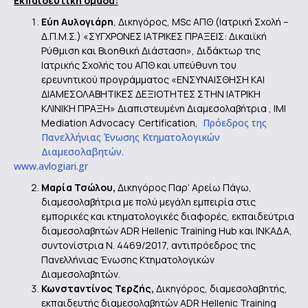
Εκπαιδευτική ομάδα:
Εύη Αυλογιάρη
, Δικηγόρος, MSc ΑΠΘ (Ιατρική Σχολή –
Δ.Π.Μ.Σ.) «ΣΥΓΧΡΟΝΕΣ ΙΑΤΡΙΚΕΣ ΠΡΑΞΕΙΣ: Δικαιϊκή
Ρύθμιση και Βιοηθική Διάσταση», Διδάκτωρ της
Ιατρικής Σχολής του ΑΠΘ και υπεύθυνη του
ερευνητικού προγράμματος «ΕΝΣΥΝΑΙΣΘΗΣΗ ΚΑΙ
ΔΙΑΜΕΣΟΛΑΒΗΤΙΚΕΣ ΔΕΞΙΟΤΗΤΕΣ ΣΤΗΝ ΙΑΤΡΙΚΗ
ΚΛΙΝΙΚΗ ΠΡΑΞΗ» Διαπιστευμένη Διαμεσολαβήτρια , IMI
Mediation Advocacy Certification,
Πρόεδρος της
Πανελλήνιας Ένωσης Κτηματολογικών
Διαμεσολαβητών.
www.avlogiari.gr
M
αρία Τσώλου,
Δικηγόρος Παρ’ Αρείω Πάγω,
διαμεσολαβήτρια με πολύ μεγάλη εμπειρία στις
εμπορικές και κτηματολογικές διαφορές, εκπαιδεύτρια
διαμεσολαβητών ADR Hellenic Training Hub και INKAΔΑ,
συντονίστρια Ν. 4469/2017, αντιπρόεδρος της
Πανελλήνιας Ένωσης Κτηματολογικών
Διαμεσολαβητών.
Κωνσταντίνος Τερζής,
Δικηγόρος, διαμεσολαβητής,
εκπαιδευτής διαμεσολαβητών ADR Hellenic Training