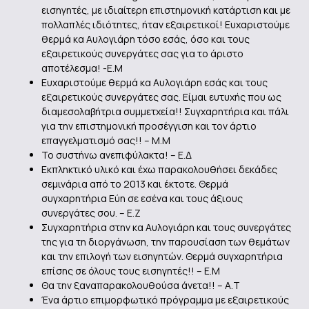
εισηγητές, με ιδιαίτερη επιστημονική κατάρτιση και με
πολλαπλές ιδιότητες, ήταν εξαιρετικοί! Ευχαριστούμε
θερμά κα Αυλογιάρη τόσο εσάς, όσο και τους
εξαιρετικούς συνεργάτες σας για το άριστο
αποτέλεσμα! -Ε.Μ
Ευχαριστούμε θερμά κα Αυλογιάρη εσάς και τους
εξαιρετικούς συνεργάτες σας. Είμαι ευτυχής που ως
διαμεσολαβήτρια συμμετχεία!! Συγχαρητήρια και πάλι
για την επιστημονική προσέγγιση και τον άρτιο
επαγγελματισμό σας!! – Μ.Μ
Το συστήνω ανεπιφύλακτα! – Ε.Δ
Eκπληκτικό υλικό και έχω παρακολουθήσει δεκάδες
σεμινάρια από το 2013 και έκτοτε. Θερμά
συγχαρητήρια Εύη σε εσένα και τους άξιους
συνεργάτες σου. – Ε.Ζ
Συγχαρητήρια στην κα Αυλογιάρη και τους συνεργάτες
της για τη διοργάνωση, την παρουσίαση των θεμάτων
και την επιλογή των εισηγητών. Θερμά συγχαρητήρια
επίσης σε όλους τους εισηγητές!! – Ε.Μ
Θα την ξαναπαρακολουθούσα άνετα!! – Α.Τ
Ένα άρτιο επιμορφωτικό πρόγραμμα με εξαιρετικούς