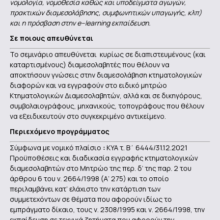
νομολογία, νομοθεσία καθώς και υποδείγματα αγωγών,
πρακτικών διαμεσολάβησης, συμφωνητικών υπαγωγής, κλπ)
και η πρόσβαση στην
e
–
learning
εκπαίδευση.
Σε ποιους απευθύνεται
Το σεμινάριο απευθύνεται κυρίως σε διαπιστευμένους (και
καταρτισμένους) διαμεσολαβητές που θέλουν να
αποκτήσουν γνώσεις στην διαμεσολάβηση κτηματολογικών
διαφορών και να εγγραφούν στο ειδικό μητρώο
Κτηματολογικών Διαμεσολαβητών, αλλά και σε δικηγόρους,
συμβολαιογράφους, μηχανικούς, τοπογράφους που θέλουν
να εξειδικευτούν στο συγκεκριμένο αντικείμενο.
Περιεχόμενο προγράμματος
Σύμφωνα με νομικό πλαίσιο
:
ΚΥΑ τ. Β΄ 6444/31.12.2021
Προϋποθέσεις και διαδικασία εγγραφής κτηματολογικών
διαμεσολαβητών στο Μητρώο της περ. δ’ της παρ. 2 του
άρθρου 6 του ν. 2664/1998 (Α’ 275) και το οποίο
περιλαμβάνει κατ’ ελάχιστο την κατάρτιση των
συμμετεχόντων σε θέματα που αφορούν ιδίως το
εμπράγματο δίκαιο, τους ν. 2308/1995 και ν. 2664/1998, την
εκπαίδευση σε τεχνικά ζητήματα που αφορούν την