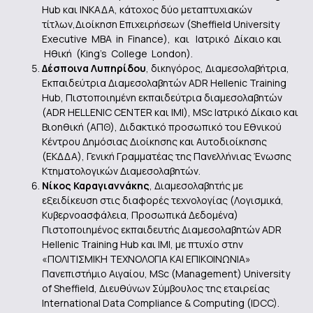
Hub και ΙΝΚΑΔΑ, κάτοχος δύο μεταπτυχιακών
τίτλων,Διοίκηση Επιχειρήσεων (Sheffield University
Executive MBA in Finance), και Ιατρικό Δίκαιο και
Ηθική (King’s College London).
Δέσποινα Λυπηρίδου
, δικηγόρος, Διαμεσολαβήτρια,
Eκπαιδεύτρια Διαμεσολαβητών ADR Hellenic Training
Hub, Πιστοποιημένη εκπαιδεύτρια διαμεσολαβητών
(ADR HELLENIC CENTER και ΙΜΙ), MSc Ιατρικό Δίκαιο και
Βιοηθική (ΑΠΘ), Διδακτικό προσωπικό του Εθνικού
Κέντρου Δημόσιας Διοίκησης και Αυτοδιοίκησης
(ΕΚΔΔΑ), Γενική Γραμματέας της Πανελλήνιας Ένωσης
Κτηματολογικών Διαμεσολαβητών.
Νίκος Καραγιαννάκης
, Διαμεσολαβητής με
εξειδίκευση στις διαφορές τεχνολογίας (Λογισμικά,
Κυβερνοασφάλεια, Προσωπικά Δεδομένα)
Πιστοποιημένος εκπαιδευτής Διαμεσολαβητών ADR
Hellenic Training Hub και IMI, με πτυχίο στην
«ΠΟΛΙΤΙΣΜΙΚΗ ΤΕΧΝΟΛΟΓΙΑ ΚΑΙ ΕΠΙΚΟΙΝΩΝΙΑ»
Πανεπιστήμιο Αιγαίου, ΜSc (Management) University
of Sheffield, Διευθύνων Σύμβουλος της εταιρείας
International Data Compliance & Computing (ΙDCC).