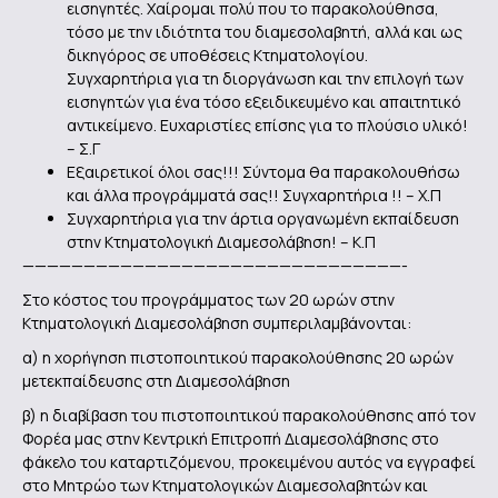
εισηγητές. Χαίρομαι πολύ που το παρακολούθησα,
τόσο με την ιδιότητα του διαμεσολαβητή, αλλά και ως
δικηγόρος σε υποθέσεις Κτηματολογίου.
Συγχαρητήρια για τη διοργάνωση και την επιλογή των
εισηγητών για ένα τόσο εξειδικευμένο και απαιτητικό
αντικείμενο. Ευχαριστίες επίσης για το πλούσιο υλικό!
– Σ.Γ
Εξαιρετικοί όλοι σας!!! Σύντομα θα παρακολουθήσω
και άλλα προγράμματά σας!! Συγχαρητήρια !! – Χ.Π
Συγχαρητήρια για την άρτια οργανωμένη εκπαίδευση
στην Κτηματολογική Διαμεσολάβηση! – Κ.Π
———————————————————————————————-
Στο κόστος του προγράμματος των 20 ωρών στην
Κτηματολογική Διαμεσολάβηση συμπεριλαμβάνονται:
α) η χορήγηση πιστοποιητικού παρακολούθησης 20 ωρών
μετεκπαίδευσης στη Διαμεσολάβηση
β) η διαβίβαση του πιστοποιητικού παρακολούθησης από τον
Φορέα μας στην Κεντρική Επιτροπή Διαμεσολάβησης στο
φάκελο του καταρτιζόμενου, προκειμένου αυτός να εγγραφεί
στο Μητρώο των Κτηματολογικών Διαμεσολαβητών και