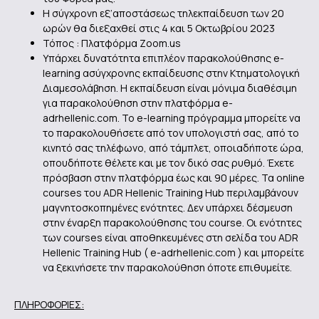
Η σύγχρονη εξ’αποστάσεως τηλεκπαίδευση των 20
ωρών θα διεξαχθεί στις 4 και 5 Οκτωβρίου 2023
Τόπος : Πλατφόρμα Zoom.us
Υπάρχει δυνατότητα επιπλέον παρακολούθησης e-
learning ασύγχρονης εκπαίδευσης στην Κτηματολογική
Διαμεσολάβηση. Η εκπαίδευση είναι μόνιμα διαθέσιμη
για παρακολούθηση στην πλατφόρμα e-
adrhellenic.com. Το e-learning πρόγραμμα μπορείτε να
το παρακολουθήσετε από τον υπολογιστή σας, από το
κινητό σας τηλέφωνο, από τάμπλετ, οποιαδήποτε ώρα,
οπουδήποτε θέλετε και με τον δικό σας ρυθμό. Έχετε
πρόσβαση στην πλατφόρμα έως και 90 μέρες. Τα οnline
courses του ADR Hellenic Training Hub περιλαμβάνουν
μαγνητοσκοπημένες ενότητες. Δεν υπάρχει δέσμευση
στην έναρξη παρακολούθησης του course. Οι ενότητες
των courses είναι αποθηκευμένες στη σελίδα του ADR
Hellenic Training Hub ( e-adrhellenic.com ) και μπορείτε
να ξεκινήσετε την παρακολούθηση όποτε επιθυμείτε.
ΠΛΗΡΟΦΟΡΙΕΣ: