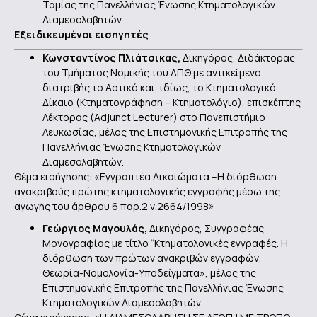
Ταμίας της Πανελλήνιας Ένωσης Κτηματολογικών
Διαμεσολαβητών.
Εξειδικευμένοι εισηγητές
Κωνσταντίνος Πλιάτσικας,
Δικηγόρος, Διδάκτορας
του Τμήματος Νομικής του ΑΠΘ με αντικείμενο
διατριβής το Αστικό και, ιδίως, το Κτηματολογικό
Δίκαιο (Κτηματογράφηση – Κτηματολόγιο), επισκέπτης
Λέκτορας (Adjunct Lecturer) στο Πανεπιστήμιο
Λευκωσίας, μέλος της Επιστημονικής Επιτροπής της
Πανελλήνιας Ένωσης Κτηματολογικών
Διαμεσολαβητών.
Θέμα εισήγησης: «Εγγραπτέα Δικαιώματα –Η διόρθωση
ανακριβούς πρώτης κτηματολογικής εγγραφής μέσω της
αγωγής του άρθρου 6 παρ.2 ν.2664/1998»
Γεώργιος Μαγουλάς,
Δικηγόρος, Συγγραφέας
Μονογραφίας με τίτλο “Κτηματολογικές εγγραφές. Η
διόρθωση των πρώτων ανακριβών εγγραφών.
Θεωρία-Νομολογία-Υποδείγματα», μέλος της
Επιστημονικής Επιτροπής της Πανελλήνιας Ένωσης
Κτηματολογικών Διαμεσολαβητών.