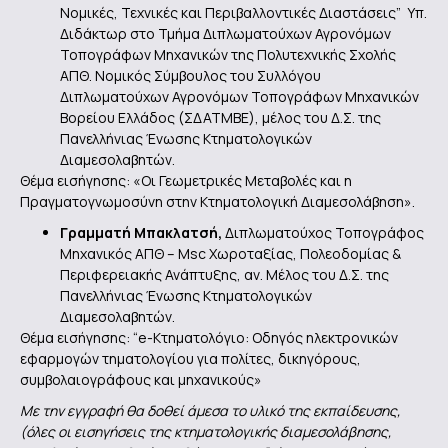
Νομικές, Τεχνικές και Περιβαλλοντικές Διαστάσεις” Υπ.
Διδάκτωρ στο Τμήμα Διπλωματούχων Αγρονόμων
Τοπογράφων Μηχανικών της Πολυτεχνικής Σχολής
ΑΠΘ. Νομικός Σύμβουλος του Συλλόγου
Διπλωματούχων Αγρονόμων Τοπογράφων Μηχανικών
Βορείου Ελλάδος (ΣΔΑΤΜΒΕ), μέλος του Δ.Σ. της
Πανελλήνιας Ένωσης Κτηματολογικών
Διαμεσολαβητών.
Θέμα εισήγησης: «Οι Γεωμετρικές Μεταβολές και η
Πραγματογνωμοσύνη στην Κτηματολογική Διαμεσολάβηση».
Γραμματή Μπακλατσή,
Διπλωματούχος Τοπογράφος
Μηχανικός ΑΠΘ – Msc Χωροταξίας, Πολεοδομίας &
Περιφερειακής Ανάπτυξης, αν. Μέλος του Δ.Σ. της
Πανελλήνιας Ένωσης Κτηματολογικών
Διαμεσολαβητών.
Θέμα εισήγησης: “e-Κτηματολόγιο: Οδηγός ηλεκτρονικών
εφαρμογών τηματολογίου για πολίτες, δικηγόρους,
συμβολαιογράφους και μηχανικούς»
Με την εγγραφή θα δοθεί άμεσα το υλικό της εκπαίδευσης,
(όλες οι εισηγήσεις της κτηματολογικής διαμεσολάβησης,