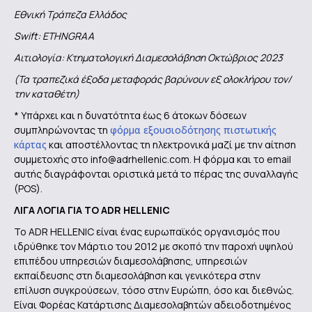
Εθνική Τράπεζα Ελλάδος
Swift
:
ETHNGRAA
Αιτιολογία: Κτηματολογική Διαμεσολάβηση Οκτώβριος 2023
(Τα τραπεζικά έξοδα μεταφοράς βαρύνουν εξ ολοκλήρου τον/
την καταθέτη)
* Υπάρχει και η δυνατότητα έως 6 άτοκων δόσεων
συμπληρώνοντας τη
φόρμα εξουσιοδότησης πιστωτικής
κάρτας
και αποστέλλοντας τη ηλεκτρονικά μαζί με την αίτηση
συμμετοχής στο info@adrhellenic.com. Η φόρμα και το email
αυτής διαγράφονται οριστικά μετά το πέρας της συναλλαγής
(POS).
ΛΙΓΑ ΛΟΓΙΑ ΓΙΑ ΤΟ
ADR
HELLENIC
Το ADR HELLENIC είναι ένας ευρωπαϊκός οργανισμός που
ιδρύθηκε τον Μάρτιο του 2012 με σκοπό την παροχή υψηλού
επιπέδου υπηρεσιών διαμεσολάβησης, υπηρεσιών
εκπαίδευσης στη διαμεσολάβηση και γενικότερα στην
επίλυση συγκρούσεων, τόσο στην Ευρώπη, όσο και διεθνώς.
Είναι Φορέας Κατάρτισης Διαμεσολαβητών αδειοδοτημένος