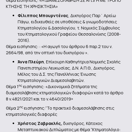
Θέμα εισήγησης: «H ΔΙΑΜΕΣΟΛΑΒΗΣΗ ΣΕ ΑΓΩΓΗ ΜΕ ΤΡΟΠΟ
ΚΤΗΣΗΣ ΤΗ ΧΡΗΣΙΚΤΗΣΙΑ»
Φίλιππος Μπουρντένας
, Δικηγόρος Παρ΄ Αρείω
Πάγω, ειδικευθείς σε υποθέσεις & γνωμοδοτήσεις
Κτηματολογίου & Δασολογίου, τ. Νομικός Σύμβουλος
του Κτηματολογικού Γραφείου Θεσσαλονίκης (2008-
2016).
Θέμα εισήγησης: : «Η αγωγή του άρθρου 6 παρ.2 του ν.
2664/98, από την οπτική του δικηγόρου ».
Άννα Πλεύρη
, Επίκουρη Καθηγήτρια Νομικής Σχολής
Πανεπιστημίου Λευκωσίας, Δ.Ν. Α.Π.Θ., Δικηγόρος,
Μέλος του Δ.Σ. της Πανελλήνιας Ένωσης
Κτηματολογικών Διαμεσολαβητών.
ης
Θέμα 1
εισήγησης: «Δικονομικά ζητήματα της
διαμεσολάβησης κτηματολογικών διαφορών κατά το άρθρο
8 ν.4821/2021 και το ν.4640/2019»
ης
Θέμα 2
εισήγησης:“Το πρακτικό διαμεσολάβησης στις
κτηματολογικές διαφορές
Χρήστος Ζαβρακλής,
δικηγόρος, Κάτοχος
Μεταπτυχιακού Διπλώματος με θέμα “Κτηματολόγιο: