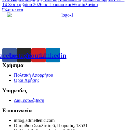
14 Σεπτεμβρίου 2026 σε Πειραιά και Θεσσαλονίκη
Όλα τα νέα
acebook
Instagram
Youtube
Linkedin
Χρήσιμα
Πολιτική Απορρήτου
Όροι Χρήσης
Υπηρεσίες
Διαμεσολάβηση
Επικοινωνία
info@adrhellenic.com
Ομηρίδου Σκυλίτση 6, Πειραιάς, 18531