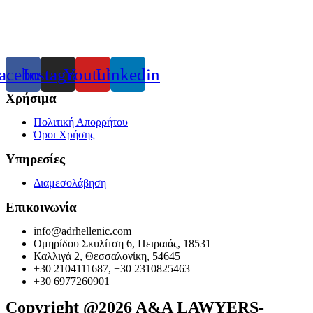
acebook
Instagram
Youtube
Linkedin
Χρήσιμα
Πολιτική Απορρήτου
Όροι Χρήσης
Υπηρεσίες
Διαμεσολάβηση
Επικοινωνία
info@adrhellenic.com
Ομηρίδου Σκυλίτση 6, Πειραιάς, 18531
Καλλιγά 2, Θεσσαλονίκη, 54645
+30 2104111687, +30 2310825463
+30 6977260901
Copyright @2026 A&A LAWYERS-