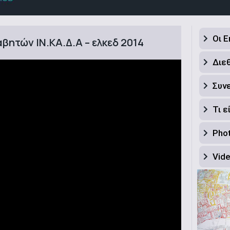
Οι 
ητών ΙΝ.ΚΑ.Δ.Α – ελκεδ 2014
Διε
Συν
Τι ε
Phot
Vid