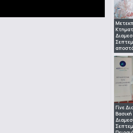
Μετεκπ
Κτηματ
Διαμεσ
Σεπτεμ
αποστ
Γίνε Δ
Βασική
Διαμεσ
Σεπτεμ
Πειραι