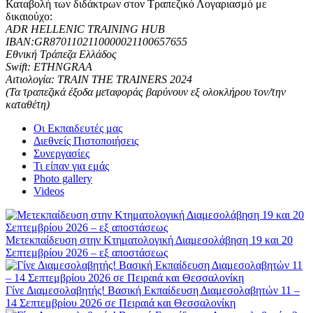
Καταβολή των διδάκτρων στον Τραπεζικό Λογαριασμό με
δικαιούχο:
ADR HELLENIC TRAINING HUB
ΙΒΑΝ:GR8701102110000021100657655
Εθνική Τράπεζα Ελλάδος
Swift: ETHNGRAA
Αιτιολογία: TRAIN THE TRAINERS 2024
(Τα τραπεζικά έξοδα μεταφοράς βαρύνουν εξ ολοκλήρου τον/την
καταθέτη)
Οι Εκπαιδευτές μας
Διεθνείς Πιστοποιήσεις
Συνεργασίες
Τι είπαν για εμάς
Photo gallery
Videos
Μετεκπαίδευση στην Κτηματολογική Διαμεσολάβηση 19 και 20
Σεπτεμβρίου 2026 – εξ αποστάσεως
Γίνε Διαμεσολαβητής! Βασική Εκπαίδευση Διαμεσολαβητών 11 –
14 Σεπτεμβρίου 2026 σε Πειραιά και Θεσσαλονίκη