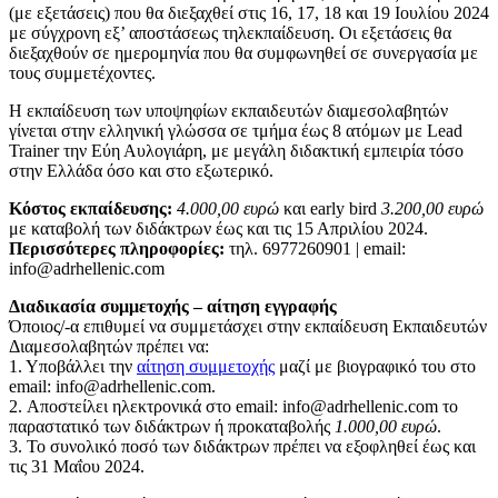
(με εξετάσεις) που θα διεξαχθεί στις 16, 17, 18 και 19 Ιουλίου 2024
με σύγχρονη εξ’ αποστάσεως τηλεκπαίδευση. Οι εξετάσεις θα
διεξαχθούν σε ημερομηνία που θα συμφωνηθεί σε συνεργασία με
τους συμμετέχοντες.
Η εκπαίδευση των υποψηφίων εκπαιδευτών διαμεσολαβητών
γίνεται στην ελληνική γλώσσα σε τμήμα έως 8 ατόμων με Lead
Trainer την Εύη Αυλογιάρη, με μεγάλη διδακτική εμπειρία τόσο
στην Ελλάδα όσο και στο εξωτερικό.
Κόστος εκπαίδευσης:
4.000,00 ευρώ
και early bird
3.200,00 ευρώ
με καταβολή των διδάκτρων έως και τις 15 Απριλίου 2024.
Περισσότερες πληροφορίες:
τηλ. 6977260901 | email:
info@adrhellenic.com
Διαδικασία συμμετοχής – αίτηση εγγραφής
Όποιος/-α επιθυμεί να συμμετάσχει στην εκπαίδευση Εκπαιδευτών
Διαμεσολαβητών πρέπει να:
1. Υποβάλλει την
αίτηση συμμετοχής
μαζί με βιογραφικό του στο
email: info@adrhellenic.com.
2. Αποστείλει ηλεκτρονικά στο email: info@adrhellenic.com το
παραστατικό των διδάκτρων ή προκαταβολής
1.000,00 ευρώ
.
3. Το συνολικό ποσό των διδάκτρων πρέπει να εξοφληθεί έως και
τις 31 Μαΐου 2024.