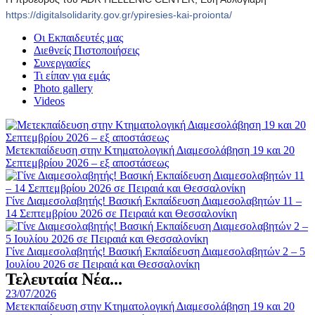
https://digitalsolidarity.gov.gr/ypiresies-kai-proionta/
Οι Εκπαιδευτές μας
Διεθνείς Πιστοποιήσεις
Συνεργασίες
Τι είπαν για εμάς
Photo gallery
Videos
Μετεκπαίδευση στην Κτηματολογική Διαμεσολάβηση 19 και 20
Σεπτεμβρίου 2026 – εξ αποστάσεως
Γίνε Διαμεσολαβητής! Βασική Εκπαίδευση Διαμεσολαβητών 11 –
14 Σεπτεμβρίου 2026 σε Πειραιά και Θεσσαλονίκη
Γίνε Διαμεσολαβητής! Βασική Εκπαίδευση Διαμεσολαβητών 2 – 5
Ιουλίου 2026 σε Πειραιά και Θεσσαλονίκη
Τελευταία Νέα...
23/07/2026
Μετεκπαίδευση στην Κτηματολογική Διαμεσολάβηση 19 και 20