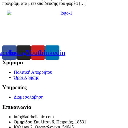
προγράμματα μετεκπαίδευσης του φορέα […]
acebook
Instagram
Youtube
Linkedin
Χρήσιμα
Πολιτική Απορρήτου
Όροι Χρήσης
Υπηρεσίες
Διαμεσολάβηση
Επικοινωνία
info@adrhellenic.com
Ομηρίδου Σκυλίτση 6, Πειραιάς, 18531
Καλλιγά 2, Θεσσαλονίκη, 54645