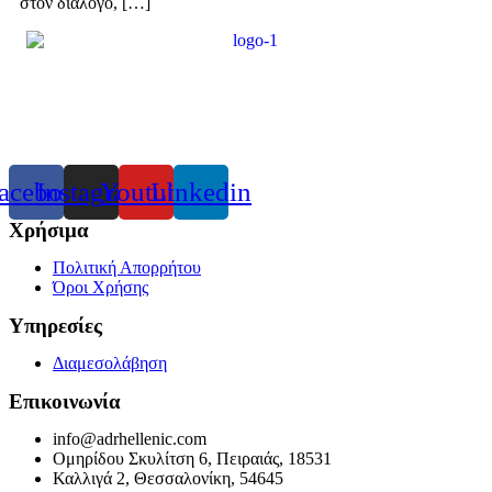
στον διάλογο, […]
acebook
Instagram
Youtube
Linkedin
Χρήσιμα
Πολιτική Απορρήτου
Όροι Χρήσης
Υπηρεσίες
Διαμεσολάβηση
Επικοινωνία
info@adrhellenic.com
Ομηρίδου Σκυλίτση 6, Πειραιάς, 18531
Καλλιγά 2, Θεσσαλονίκη, 54645