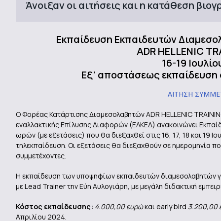
Άνοιξαν οι αιτήσεις και η κατάθεση βιο
Εκπαίδευση Εκπαιδευτών Διαμεσολα
ADR HELLENIC TR
16-19 Ιουλίο
Εξ’ αποστάσεως εκπαίδευση 
ΑΙΤΗΣΗ ΣΥΜΜ
Ο Φορέας Κατάρτισης Διαμεσολαβητών ADR HELLENIC TRAINING
εναλλακτικής Επίλυσης Διαφορών (ΕΛΚΕΔ) ανακοινώνει Εκπαί
ωρών (με εξετάσεις) που θα διεξαχθεί στις 16, 17, 18 και 19 
τηλεκπαίδευση. Οι εξετάσεις θα διεξαχθούν σε ημερομηνία π
συμμετέχοντες.
Η εκπαίδευση των υποψηφίων εκπαιδευτών διαμεσολαβητών γί
με Lead Trainer την Εύη Αυλογιάρη, με μεγάλη διδακτική εμπει
Κόστος εκπαίδευσης:
4.000,00 ευρώ
και early bird
3.200,00
Απριλίου 2024.