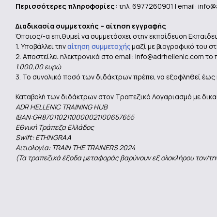
Περισσότερες πληροφορίες:
τηλ. 6977260901 | email: info@
Διαδικασία συμμετοχής – αίτηση εγγραφής
Όποιος/-α επιθυμεί να συμμετάσχει στην εκπαίδευση Εκπαιδε
1. Υποβάλλει την
αίτηση συμμετοχής
μαζί με βιογραφικό του στο
2. Αποστείλει ηλεκτρονικά στο email: info@adrhellenic.com 
1.000,00 ευρώ
.
3. Το συνολικό ποσό των διδάκτρων πρέπει να εξοφληθεί έως κ
Καταβολή των διδάκτρων στον Τραπεζικό Λογαριασμό με δικα
ADR HELLENIC TRAINING HUB
ΙΒΑΝ:GR8701102110000021100657655
Εθνική Τράπεζα Ελλάδος
Swift: ETHNGRAA
Αιτιολογία: TRAIN THE TRAINERS 2024
(Τα τραπεζικά έξοδα μεταφοράς βαρύνουν εξ ολοκλήρου τον/τη