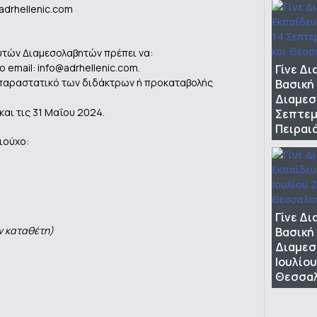
adrhellenic.com
υτών Διαμεσολαβητών πρέπει να:
 email: info@adrhellenic.com.
Γίνε Δ
το παραστατικό των διδάκτρων ή προκαταβολής
Βασική
Διαμεσ
αι τις 31 Μαΐου 2024.
Σεπτεμ
Πειραι
ιούχο:
Γίνε Δ
ν καταθέτη)
Βασική
Διαμεσ
Ιουλίου
Θεσσαλ