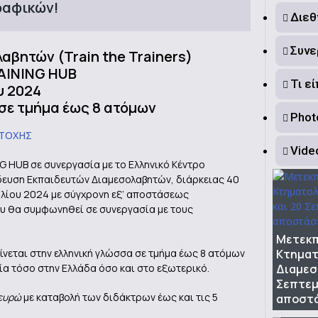
γραφικών!
Διεθ
Συνε
βητών (Train the Trainers)
AINING HUB
Τι ε
υ 2024
σε τμήμα έως 8 ατόμων
Photo
ΕΤΟΧΗΣ
Vide
 HUB σε συνεργασία με το Ελληνικό Κέντρο
δευση Εκπαιδευτών Διαμεσολαβητών, διάρκειας 40
Ιουλίου 2024 με σύγχρονη εξ’ αποστάσεως
ου θα συμφωνηθεί σε συνεργασία με τους
Μετεκπ
νεται στην ελληνική γλώσσα σε τμήμα έως 8 ατόμων
Κτηματ
ρία τόσο στην Ελλάδα όσο και στο εξωτερικό.
Διαμεσ
Σεπτεμ
 ευρώ
με καταβολή των διδάκτρων έως και τις 5
αποστ