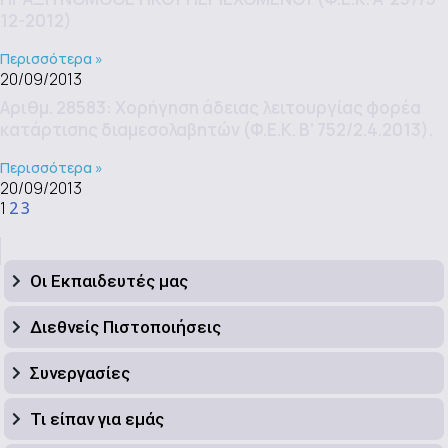
12-2012)
Περισσότερα »
20/09/2013
Αριθμ. 28583: Χορήγηση άδειας λειτουργίας φορέα
κατάρτισης διαμεσολαβητών (Φ.Ε.Κ. Β’ 752/2.4.2013).
Περισσότερα »
20/09/2013
1
2
3
Οι Εκπαιδευτές μας
Διεθνείς Πιστοποιήσεις
Συνεργασίες
Τι είπαν για εμάς