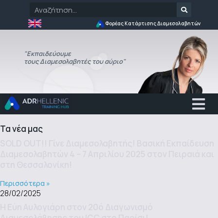
Φορέας Κατάρτισης Διαμεσολαβητών
"Εκπαιδεύουμε
τους Διαμεσολαβητές του αύριο"
Τα νέα μας
SOLD OUT!! Γίνε Διαμεσολαβητής! Βασική Εκπαίδευση
Διαμεσολαβητών 4 – 7 Απριλίου 2025 στον Πειραιά και
στη Θεσσαλονίκη!
Περισσότερα »
28/02/2025
Η Εύη Αυλογιάρη στον 20ό Διαγωνισμό
Διαμεσολάβησης του ICC στο Παρίσι!