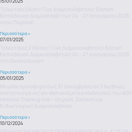
15/01/2025
Τελευταία Θέση!! Γίνε Διαμεσολαβητής! Βασική
Εκπαίδευση Διαμεσολαβητών 24 – 27 Ιανουαρίου 2025
στον Πειραιά!
Περισσότερα »
07/01/2025
Τελευταίες 2 Θέσεις! Γίνε Διαμεσολαβητής! Βασική
Εκπαίδευση Διαμεσολαβητών 24 – 27 Ιανουαρίου 2025
στη Θεσσαλονίκη!
Περισσότερα »
05/01/2025
Μεγάλη προσφορά έως 31 Δεκεμβρίου σε 3 διεθνώς
πιστοποιημένες on-demand μετεκπαιδεύσεις του ADR
Hellenic Training Hub – Ιατρική, Σχολική και
Ενδοεταιρική Διαμεσολάβηση
Περισσότερα »
10/12/2024
ΠΡΑΞΗ ΝΟΜΟΘΕΤΙΚΟΥ ΠΕΡΙΕΧΟΜΕΝΟΥ (Φ.Ε.Κ. Α’ 237/5-