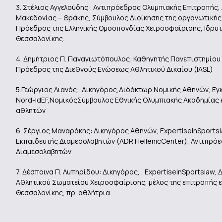
3. Στέλιος Αγγελούδης : Αντιπρόεδρος Ολυμπιακής Επιτροπής
Μακεδονίας – Θράκης, Σύμβουλος Διοίκησης της οργανωτική
Πρόεδρος της Ελληνικής Ομοσπονδίας Χειροσφαίρισης, Ιδρυ
Θεσσαλονίκης.
4. Δημήτριος Π. Παναγιωτόπουλος: Καθηγητής Πανεπιστημίου
Πρόεδρος της Διεθνούς Ενώσεως Αθλητικού Δικαίου (IASL)
5.Γεώργιος Λιανός: Δικηγόρος,Διδάκτωρ Νομικής Αθηνών, Εγκ
Nord-IdEF,ΝομικόςΣύμβουλος Εθνικής Ολυμπιακής Ακαδημίας
αθλητών
6. Σέργιος Μαναράκης: Δικηγόρος Αθηνών, ExpertiseinSportsl
Εκπαιδευτής Διαμεσολαβητών (ADR ΗellenicCenter), Αντιπρόε
Διαμεσολαβητών.
7. Δέσποινα Π. Λυπηρίδου: Δικηγόρος, , ExpertiseinSportslaw
Αθλητικού Σωματείου Χειροσφαίρισης, μέλος της επιτροπής
Θεσσαλονίκης, πρ. αθλήτρια.