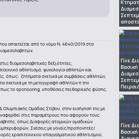
Κτηματ
Διαμεσ
Σεπτεμ
αποστ
ου απαιτείται από το νόμο Ν. 4640/2019 στα
διαμεσολαβητών.
Γίνε Δ
στις διαμεσολαβητικές δεξιότητες,
Βασική
σιτεχνικό αθλητισμό, ψυχολογία αθλητών και
Διαμεσ
ς, όπως: ζητήματα σχετικά με συμβάσεις αθλητών,
Σεπτεμ
α σχετικά με τη μετεγγραφή αθλητών ή την
Πειραι
όπως το sponsoring, υποθέσεις πειθαρχικής φύσης,
& Ολυμπιακής Ομάδας Στίβου, στην εισήγησή της με
 αναφερθεί στις παραμέτρους που αφορούν τους
ολαβητής, όπως Διαφορές ατομικών ομαδικών
Γίνε Δ
υμπεριφορών, Σχέσεις με γονείς/προπονητές/
Βασική
φορές ερασιτεχνικού-επαγγελματικού αθλητισμού,
Διαμεσ