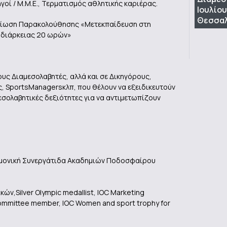
γοί / Μ.Μ.Ε., Τερματισμός αθλητικής καριέρας.
Ιουλίου
Θεσσαλ
βαίωση Παρακολούθησης «Μετεκπαίδευση στη
η διάρκειας 20 ωρών»
υς Διαμεσολαβητές, αλλά και σε Δικηγόρους,
, SportsManagersκλπ, που θέλουν να εξειδικευτούν
εσολαβητικές δεξιότητες για να αντιμετωπίζουν
,
τημονική Συνεργάτιδα Ακαδημιών Ποδοσφαίρου
,Silver Olympic medallist, IOC Marketing
mmittee member, IOC Women and sport trophy for