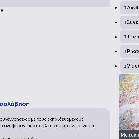
Διεθ
Συνε
Τι ε
Photo
Vide
εσολάβηση
ν συνεννοήσεως με τους εκπαιδευομένους
θα αναφέρονται όταν βγει σχετική ανακοίνωση.
Μετεκπ
νσταντίνος Τερζής