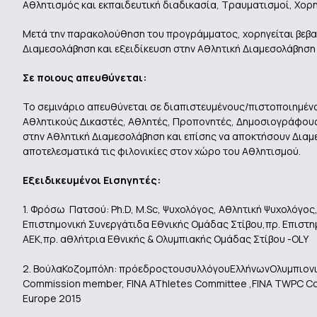
Αθλητισμός και εκπαιδευτική διαδικασία, Τραυματισμοί, Χορη
Μετά την παρακολούθηση του προγράμματος, χορηγείται βε
Διαμεσολάβηση και εξειδίκευση στην Αθλητική Διαμεσολάβησ
Σε ποιους απευθύνεται:
Το σεμινάριο απευθύνεται σε διαπιστευμένους/πιστοποιημένο
Aθλητικούς Δικαστές, Αθλητές, Προπονητές, Δημοσιογράφους
στην Αθλητική Διαμεσολάβηση και επίσης να αποκτήσουν Διαμ
αποτελεσματικά τις φιλονικίες στον χώρο του Αθλητισμού.
Εξειδικευμένοι Εισηγητές:
1. Φρόσω Πατσού: Ph.D, M.Sc, Ψυχολόγος, Αθλητική Ψυχολόγος
Επιστημονική Συνεργάτιδα Εθνικής Ομάδας Στίβου,πρ. Επισ
ΑΕΚ,πρ. αθλήτρια Εθνικής & Ολυμπιακής Ομάδας Στίβου -OLY
2. ΒούλαΚοζομπόλη: πρόεδροςτουσυλλόγουΕλλήνωνΟλυμπιονικών
Commission member, FINA AThletes Committee ,FINA TWPC Co
Europe 2015