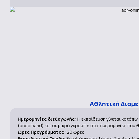
Αθλητική Διαμ
Ημερομηνίες διεξαγωγής:
Η εκπαίδευση γίνεται κατόπι
(ondemand) και σε μικρά γκρουπ ή στις ημερομηνίες που 
Ώρες Προγράμματος:
20 ώρες
Εκπαιδευτική Ομάδα:
Εύη Αυλογιάρη, Mαρία Τσώλου, Κω