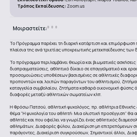
Τρόπος Εκπαίδευσης:
​ Zoom.us
Μοιραστείτε:
Το Πρόγραμμα παρέχει τη διαρκή κατάρτιση και επιμόρφωση π
πλαίσια της ανά τριετίας υποχρεωτικής μετεκπαίδευσης των 
Το πρόγραμμα περιλαμβάνει θεωρία και βιωματικές ασκήσεις 
διαπραγματεύσεις, αθλητικό δίκαιο σε επαγγελματικό και ερα
προσομοιώσεις υποθέσεων βασισμένες σε αθλητικές διαφορέ
προπονητών και λοιπών παραγόντων του αθλητισμού, ζητήματ
καταγγελία συμβολαίου, ζητήματα καθαρά οικονομική φύσης 
διαφορές μεταξύ αθλητικών σωματείων κλπ.
Η Φρόσω Πατσού, αθλητική ψυχολόγος, πρ. αθλήτρια Εθνικής 
θέμα “Η ψυχολογία του αθλητή: Μια ολιστική προσέγγιση” θα
αθλητές και που οφείλει να γνωρίζει ένας αθλητικός διαμεσ
αθλημάτων, Διαφορές φύλου, Διαχείριση μη επιτρεπόμενων σ
παράγοντες, Διαχείριση συγκρούσεων, Σημαντικοί άλλοι, Δια