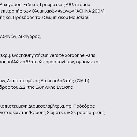
, Δικηγόρος, Ειδικός Γραμματέας Αθλητισμού
ς επιτροπής των Ολυμπιακών Αγώνων “ΑΘΗΝΑ 2004”,
τής και Πρόεδρος του Ολυμπιακού Μουσείου
 Αθηνών, Δικηγόρος,
εκριμένοςΚαθηγητήςUniversité Sorbonne Paris
 και πολλών αθλητικών ομοσπονδιών, ομάδων και
aw, Διαπιστευμένος Διαμεσολαβητής (CIArb),
δρος του Δ.Σ. της Ελληνικής Ένωσης
, Διαπιστευμένη Διαμεσολαβήτρια, πρ. Πρόεδρος
 ενστάσεων της Ένωσης Σωματείων Χειροσφαίρισης