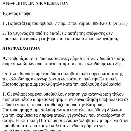
ΑΝΘΡΩΠΙΝΩΝ ΔΙΚΑΙΩΜΑΤΩΝ
Έχοντας υπόψη:
1 .Τις διατάξεις του άρθρου 7 παρ. 2 του νόμου 3898/2010 (Α’ 211).
2. Το γεγονός ότι από τις διατάξεις αυτής της απόφασης δεν
προκαλείται δαπάνη εις βάρος του κρατικού προϋπολογισμού,
ΑΠΟΦΑΣΙΖΟΥΜΕ
Α.
Καθορίζουμε τη διαδικασία αναγνώρισης τίτλων διαπίστευσης
διαμεσολαβητών από φορέα κατάρτισης της αλλοδαπής ως εξής:
Οι τίτλοι διαπιστευμένου διαμεσολαβητή από φορέα κατάρτισης
της αλλοδαπής αναγνωρίζονται ως ισότιμοι από την Επιτροπή
Πιστοποίησης Διαμεσολαβητών κατά την ακόλουθη διαδικασία:
1. Οι ενδιαφερόμενοι υποβάλλουν αίτηση για αναγνώριση τίτλου
διαπιστευμένου διαμεσολαβητή. Η εν λόγω αίτηση υποβάλλεται σε
ειδικό έντυπο, το οποίο καθορίζεται από την Επιτροπής
Πιστοποίησης Διαμεσολαβητών και αποτελεί υπεύθυνη δήλωση
για την ακρίβεια των πραγματικών γεγονότων που αναφέρονται σ’
αυτήν. Η Επιτροπή Πιστοποίησης Διαμεσολαβητών μπορεί να ζητεί
πρόσθετα στοιχεία και να καλεί τον ενδιαφερόμενο για
συμπληρωματικές επεξηγήσεις.