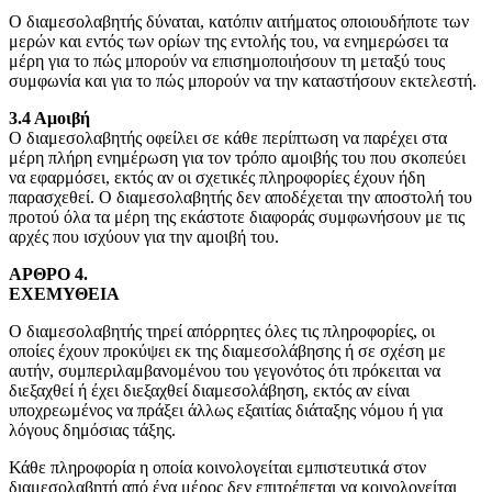
Ο διαμεσολαβητής δύναται, κατόπιν αιτήματος οποιουδήποτε των
μερών και εντός των ορίων της εντολής του, να ενημερώσει τα
μέρη για το πώς μπορούν να επισημοποιήσουν τη μεταξύ τους
συμφωνία και για το πώς μπορούν να την καταστήσουν εκτελεστή.
3.4 Αμοιβή
Ο διαμεσολαβητής οφείλει σε κάθε περίπτωση να παρέχει στα
μέρη πλήρη ενημέρωση για τον τρόπο αμοιβής του που σκοπεύει
να εφαρμόσει, εκτός αν οι σχετικές πληροφορίες έχουν ήδη
παρασχεθεί. Ο διαμεσολαβητής δεν αποδέχεται την αποστολή του
προτού όλα τα μέρη της εκάστοτε διαφοράς συμφωνήσουν με τις
αρχές που ισχύουν για την αμοιβή του.
ΑΡΘΡΟ 4.
ΕΧΕΜΥΘΕΙΑ
Ο διαμεσολαβητής τηρεί απόρρητες όλες τις πληροφορίες, οι
οποίες έχουν προκύψει εκ της διαμεσολάβησης ή σε σχέση με
αυτήν, συμπεριλαμβανομένου του γεγονότος ότι πρόκειται να
διεξαχθεί ή έχει διεξαχθεί διαμεσολάβηση, εκτός αν είναι
υποχρεωμένος να πράξει άλλως εξαιτίας διάταξης νόμου ή για
λόγους δημόσιας τάξης.
Κάθε πληροφορία η οποία κοινολογείται εμπιστευτικά στον
διαμεσολαβητή από ένα μέρος δεν επιτρέπεται να κοινολογείται