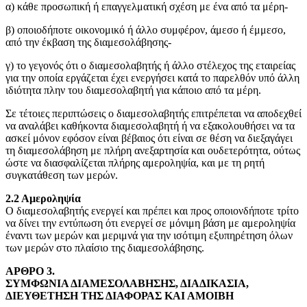
α) κάθε προσωπική ή επαγγελματική σχέση με ένα από τα μέρη-
β) οποιοδήποτε οικονομικό ή άλλο συμφέρον, άμεσο ή έμμεσο,
από την έκβαση της διαμεσολάβησης-
γ) το γεγονός ότι ο διαμεσολαβητής ή άλλο στέλεχος της εταιρείας
για την οποία εργάζεται έχει ενεργήσει κατά το παρελθόν υπό άλλη
ιδιότητα πλην του διαμεσολαβητή για κάποιο από τα μέρη.
Σε τέτοιες περιπτώσεις ο διαμεσολαβητής επιτρέπεται να αποδεχθεί
να αναλάβει καθήκοντα διαμεσολαβητή ή να εξακολουθήσει να τα
ασκεί μόνον εφόσον είναι βέβαιος ότι είναι σε θέση να διεξαγάγει
τη διαμεσολάβηση με πλήρη ανεξαρτησία και ουδετερότητα, ούτως
ώστε να διασφαλίζεται πλήρης αμεροληψία, και με τη ρητή
συγκατάθεση των μερών.
2.2 Αμεροληψία
Ο διαμεσολαβητής ενεργεί και πρέπει και προς οποιονδήποτε τρίτο
να δίνει την εντύπωση ότι ενεργεί σε μόνιμη βάση με αμεροληψία
έναντι των μερών και μεριμνά για την ισότιμη εξυπηρέτηση όλων
των μερών στο πλαίσιο της διαμεσολάβησης.
ΑΡΘΡΟ 3.
ΣΥΜΦΩΝΙΑ ΔΙΑΜΕΣΟΛΑΒΗΣΗΣ, ΔΙΑΔΙΚΑΣΙΑ,
ΔΙΕΥΘΕΤΗΣΗ ΤΗΣ ΔΙΑΦΟΡΑΣ ΚΑΙ ΑΜΟΙΒΗ