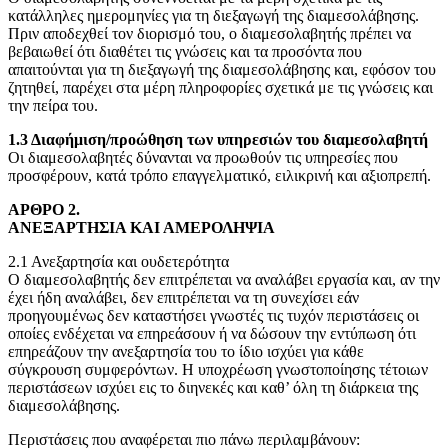
κατάλληλες ημερομηνίες για τη διεξαγωγή της διαμεσολάβησης.
Πριν αποδεχθεί τον διορισμό του, ο διαμεσολαβητής πρέπει να
βεβαιωθεί ότι διαθέτει τις γνώσεις και τα προσόντα που
απαιτούνται για τη διεξαγωγή της διαμεσολάβησης και, εφόσον του
ζητηθεί, παρέχει στα μέρη πληροφορίες σχετικά με τις γνώσεις και
την πείρα του.
1.3 Διαφήμιση/προώθηση των υπηρεσιών του διαμεσολαβητή
Οι διαμεσολαβητές δύνανται να προωθούν τις υπηρεσίες που
προσφέρουν, κατά τρόπο επαγγελματικό, ειλικρινή και αξιοπρεπή.
ΑΡΘΡΟ 2.
ΑΝΕΞΑΡΤΗΣΙΑ ΚΑΙ ΑΜΕΡΟΛΗΨΙΑ
2.1 Ανεξαρτησία και ουδετερότητα
Ο διαμεσολαβητής δεν επιτρέπεται να αναλάβει εργασία και, αν την
έχει ήδη αναλάβει, δεν επιτρέπεται να τη συνεχίσει εάν
προηγουμένως δεν καταστήσει γνωστές τις τυχόν περιστάσεις οι
οποίες ενδέχεται να επηρεάσουν ή να δώσουν την εντύπωση ότι
επηρεάζουν την ανεξαρτησία του το ίδιο ισχύει για κάθε
σύγκρουση συμφερόντων. Η υποχρέωση γνωστοποίησης τέτοιων
περιστάσεων ισχύει εις το διηνεκές και καθ’ όλη τη διάρκεια της
διαμεσολάβησης.
Περιστάσεις που αναφέρεται πιο πάνω περιλαμβάνουν: