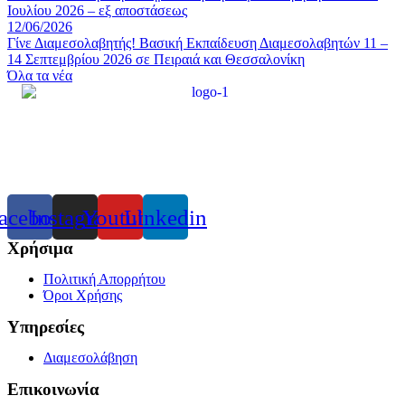
Ιουλίου 2026 – εξ αποστάσεως
12/06/2026
Γίνε Διαμεσολαβητής! Βασική Εκπαίδευση Διαμεσολαβητών 11 –
14 Σεπτεμβρίου 2026 σε Πειραιά και Θεσσαλονίκη
Όλα τα νέα
acebook
Instagram
Youtube
Linkedin
Χρήσιμα
Πολιτική Απορρήτου
Όροι Χρήσης
Υπηρεσίες
Διαμεσολάβηση
Επικοινωνία