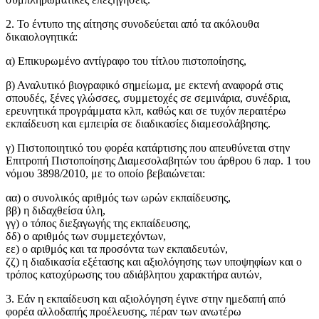
2. Το έντυπο της αίτησης συνοδεύεται από τα ακόλουθα
δικαιολογητικά:
α) Επικυρωμένο αντίγραφο του τίτλου πιστοποίησης,
β) Αναλυτικό βιογραφικό σημείωμα, με εκτενή αναφορά στις
σπουδές, ξένες γλώσσες, συμμετοχές σε σεμινάρια, συνέδρια,
ερευνητικά προγράμματα κλπ, καθώς και σε τυχόν περαιτέρω
εκπαίδευση και εμπειρία σε διαδικασίες διαμεσολάβησης.
γ) Πιστοποιητικό του φορέα κατάρτισης που απευθύνεται στην
Επιτροπή Πιστοποίησης Διαμεσολαβητών του άρθρου 6 παρ. 1 του
νόμου 3898/2010, με το οποίο βεβαιώνεται:
αα) ο συνολικός αριθμός των ωρών εκπαίδευσης,
ββ) η διδαχθείσα ύλη,
γγ) ο τόπος διεξαγωγής της εκπαίδευσης,
δδ) ο αριθμός των συμμετεχόντων,
εε) ο αριθμός και τα προσόντα των εκπαιδευτών,
ζζ) η διαδικασία εξέτασης και αξιολόγησης των υποψηφίων και ο
τρόπος κατοχύρωσης του αδιάβλητου χαρακτήρα αυτών,
3. Εάν η εκπαίδευση και αξιολόγηση έγινε στην ημεδαπή από
φορέα αλλοδαπής προέλευσης, πέραν των ανωτέρω