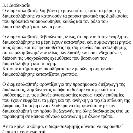
3.1 Διαδικασία
Ο διαμεσολαβητής λαμβάνει μέριμνα ούτως ώστε τα μέρη της
διαμεσολάβησης να κατανοούν τα χαρακτηριστικά της διαδικασίας
που πρόκειται να ακολουθηθεί, καθώς και τον ρόλο του
διαμεσολαβητή και των μερών.
Ο διαμεσολαβητής βεβαιώνεται, ιδίως, ότι πριν από την έναρξη της
διαμεσολάβησης τα μέρη έχουν κατανοήσει και συμφωνήσει ρητώς
τους όρους και τις προϋποθέσεις της συμφωνίας διαμεσολάβησης,
συμπεριλαμβανομένων ιδίως των διατάξεων που ενδεχομένως
διέπουν τις υποχρεώσεις εχεμύθειας που βαρύνουν τον
διαμεσολαβητή και τα μέρη.
Κατόπιν αιτήματος οποιουδήποτε των μερών, η συμφωνία
διαμεσολάβησης καταρτίζεται γραπτώς.
Ο διαμεσολαβητής φροντίζει για την προσήκουσα διεξαγωγή της
διαδικασίας, λαμβάνοντας υπόψη τα δεδομένα της εκάστοτε
υπόθεσης, π.χ. τις πιθανές ανισορροπίες ισχύος, τυχόν επιθυμίες
που έχουν εκφράσει τα μέρη και την ανάγκη για ταχεία επίλυση της
διαφοράς. Τα μέρη είναι ελεύθερα να συμφωνήσουν με τον
διαμεσολαβητή τον τρόπο διεξαγωγής της όλης διαδικασίας είτε με
παραπομπή σε κάποιο σύνολο κανόνων ή με άλλον τρόπο.
Αν το κρίνει σκόπιμο, ο διαμεσολαβητής δύναται να ακροασθεί
έκαστο μέρος χωριστά.