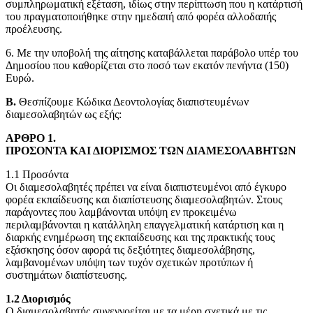
συμπληρωματική εξέταση, ιδίως στην περίπτωση που η κατάρτισή
του πραγματοποιήθηκε στην ημεδαπή από φορέα αλλοδαπής
προέλευσης.
6. Με την υποβολή της αίτησης καταβάλλεται παράβολο υπέρ του
Δημοσίου που καθορίζεται στο ποσό των εκατόν πενήντα (150)
Ευρώ.
Β.
Θεσπίζουμε Κώδικα Δεοντολογίας διαπιστευμένων
διαμεσολαβητών ως εξής:
ΑΡΘΡΟ 1.
ΠΡΟΣΟΝΤΑ ΚΑΙ ΔΙΟΡΙΣΜΟΣ ΤΩΝ ΔΙΑΜΕΣΟΛΑΒΗΤΩΝ
1.1 Προσόντα
Οι διαμεσολαβητές πρέπει να είναι διαπιστευμένοι από έγκυρο
φορέα εκπαίδευσης και διαπίστευσης διαμεσολαβητών. Στους
παράγοντες που λαμβάνονται υπόψη εν προκειμένω
περιλαμβάνονται η κατάλληλη επαγγελματική κατάρτιση και η
διαρκής ενημέρωση της εκπαίδευσης και της πρακτικής τους
εξάσκησης όσον αφορά τις δεξιότητες διαμεσολάβησης,
λαμβανομένων υπόψη των τυχόν σχετικών προτύπων ή
συστημάτων διαπίστευσης.
1.2 Διορισμός
Ο διαμεσολαβητής συνεννοείται με τα μέρη σχετικά με τις