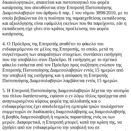
δικαιολογητικών, απαιτείται και πιστοποιητικό του φορέα
κατάρτισης που απευθύνεται στην Επιτροπή Πιστοποίησης
Διαμεσολαβητών του άρθρου 6 παρ. 1 του νόμου 3898/2010, με το
οποίο βεβαιώνεται ότι η ποιότητα της παρασχεθείσας εκπαίδευσης
και αξιολόγησης είναι εφάμιλλη εκείνων που θα παρείχοντο, εάν η
εκπαίδευση είχε γίνει στο κράτος προέλευσης του φορέα
κατάρτισης.
4. Ο Πρόεδρος της Επιτροπής αναθέτει το φάκελο του
ενδιαφερόμενου σε μέλος της Επιτροπής, το οποίο, μετά τη
συγκέντρωση των απαραίτητων στοιχείων, συντάσσει εισήγηση
που την υποβάλλει στον Πρόεδρο. Η εισήγηση με το σχετικό
φάκελο εισάγεται από τον Πρόεδρο προς συζήτηση ενώπιον της
Επιτροπής Πιστοποίησης Διαμεσολαβητών εντός 15 ημερών από
την υποβολή της εισήγησης και η απόφαση τη Επιτροπής
Πιστοποίησης Διαμεσολαβητών λαμβάνεται εντός 15 ημερών.
5. Η Επιτροπή Πιστοποίησης Διαμεσολαβητών δέχεται την ισοτιμία
του τίτλου διαπίστευσης, εφόσον ο εν λόγω τίτλος προέρχεται από
αναγνωρισμένου κύρους φορέα της αλλοδαπής και ο
ενδιαφερόμενος έχει αποδεδειγμένη εμπειρία τριών τουλάχιστον
συμμετοχών σε διαδικασίες διαμεσολάβησης ως διαμεσολαβητής
ή βοηθός διαμεσολαβητή ή νομικός παραστάτης ενός εκ των
μερών. Διαφορετικά, η Επιτροπή μπορεί, κατά την κρίση της, να
ζητήσει από τον ενδιαφερόμενο την υποβολή του σε