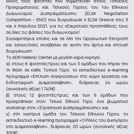
όλους τους φοιτητές που συμμετείχαν στους Τοπικούς
Προκριματικούς και Τελικούς Γύρους του 1ου Εθνικού
Διαγωνισμού Διαπραγμάτευσης (ELSA Negotiation
Competition – ENC) που διοργάνωσε η ELSA Greece στις 3
και 4 Απριλίου 2021, για τις εξαιρετικές προσπάθειές τους
σε όλες τις φάσεις του διαγωνισμού!
Συγχαρητήρια επίσης και σε όλη την Οργανωτική Επιτροπή
και όσους/όσες συνέβαλαν σε αυτήν την άρτια και επιτυχή
διοργάνωση!
Το ADR Hellenic Center με μεγάλη χαρά χορηγεί:
α) στους 6 φοιτητές/τριες και των 3 ομάδων που πήραν την
1η θέση σε κάθε Τοπικό Γύρο, το εκπαιδευτικό e-learning
πρόγραμμα «Επίλυση συγκρούσεων στο χώρο εργασίας και
Ενδοεταιρική Διαμεσολάβηση», διάρκειας 24 ωρών
(συνολικής αξίας 1.740€)
β) στους 12 φοιτητές/τριες και των 6 ομάδων που
προκρίθηκαν στον Τελικό Εθνικό Γύρο, ένα βιωματικό
workshop στην «Στρατηγική Διαπραγμάτευσης» και
γ) στη νικήτρια ομάδα του Τελικού Εθνικού Γύρου, το
εκπαιδευτικό e-learning πρόγραμμα «Ο Ρόλος του Δικηγόρου
στη Διαμεσολάβηση», διάρκειας 20 ωρών (συνολικής αξίας
300€).